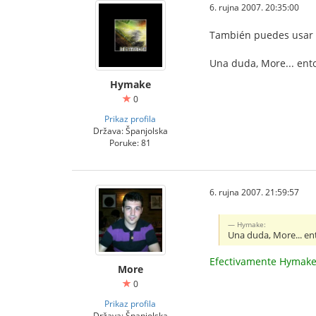
6. rujna 2007. 20:35:00
También puedes usar es
Una duda, More... ent
Hymake
0
Prikaz profila
Država: Španjolska
Poruke: 81
6. rujna 2007. 21:59:57
Hymake:
Una duda, More... en
Efectivamente Hymake
More
0
Prikaz profila
Država: Španjolska