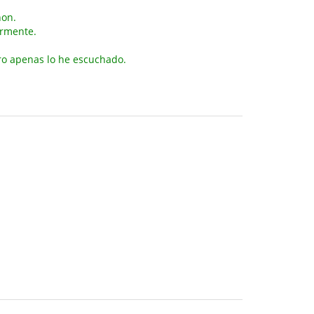
non.
ormente.
ro apenas lo he escuchado.