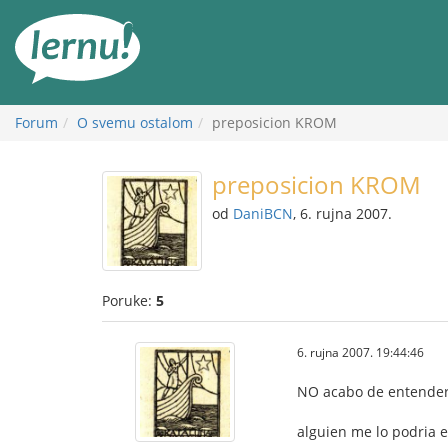
Sadržaj
Forum
O svemu ostalom
preposicion KROM
preposicion KROM
od
DaniBCN
, 6. rujna 2007.
Poruke:
5
6. rujna 2007. 19:44:46
NO acabo de entender 
alguien me lo podria e