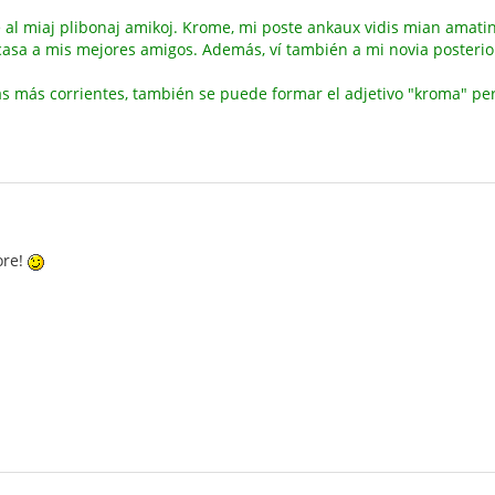
e al miaj plibonaj amikoj. Krome, mi poste ankaux vidis mian amati
 casa a mis mejores amigos. Además, ví también a mi novia posteri
as más corrientes, también se puede formar el adjetivo "kroma" pe
ore!