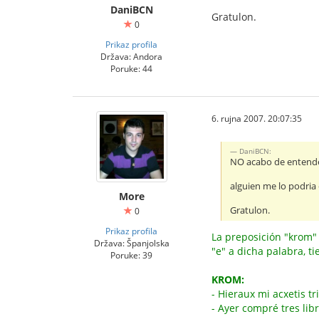
DaniBCN
Gratulon.
0
Prikaz profila
Država: Andora
Poruke: 44
6. rujna 2007. 20:07:35
DaniBCN:
NO acabo de entender
alguien me lo podria 
More
Gratulon.
0
Prikaz profila
La preposición "krom" 
Država: Španjolska
"e" a dicha palabra, t
Poruke: 39
KROM:
- Hieraux mi acxetis tr
- Ayer compré tres lib