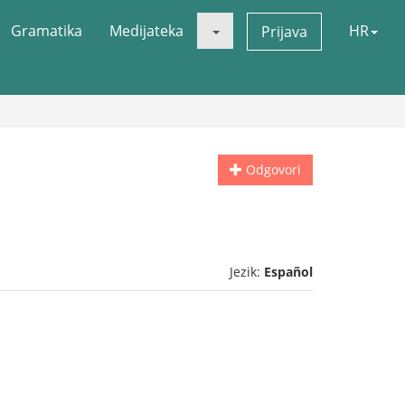
Gramatika
Medijateka
HR
Prijava
Odgovori
Jezik:
Español