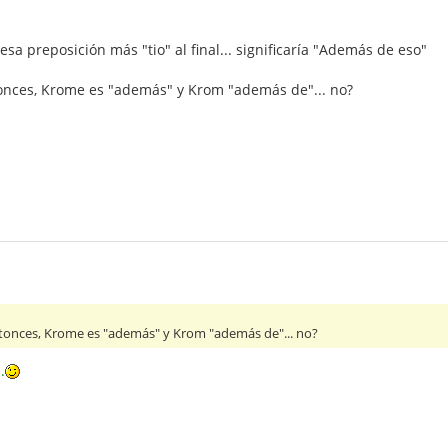
a preposición más "tio" al final... significaría "Además de eso"
onces, Krome es "además" y Krom "además de"... no?
tonces, Krome es "además" y Krom "además de"... no?
.