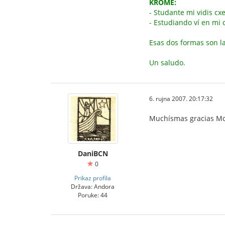
KROME:
- Studante mi vidis cx
- Estudiando ví en mi
Esas dos formas son l
Un saludo.
6. rujna 2007. 20:17:32
Muchísmas gracias M
DaniBCN
0
Prikaz profila
Država: Andora
Poruke: 44