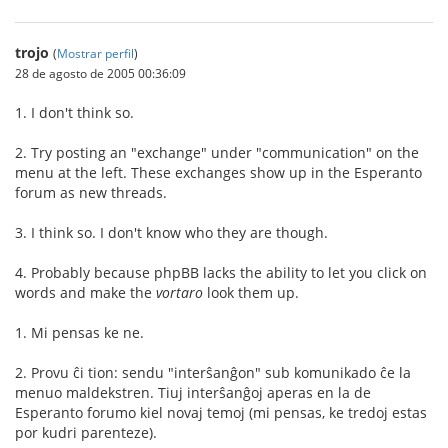
trojo
(
Mostrar perfil
)
28 de agosto de 2005 00:36:09
1. I don't think so.
2. Try posting an "exchange" under "communication" on the
menu at the left. These exchanges show up in the Esperanto
forum as new threads.
3. I think so. I don't know who they are though.
4. Probably because phpBB lacks the ability to let you click on
words and make the
vortaro
look them up.
1. Mi pensas ke ne.
2. Provu ĉi tion: sendu "interŝanĝon" sub komunikado ĉe la
menuo maldekstren. Tiuj interŝanĝoj aperas en la de
Esperanto forumo kiel novaj temoj (mi pensas, ke tredoj estas
por kudri parenteze).