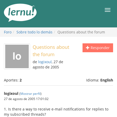
Contenido
Men
Foro
Sobre todo lo demás
Questions about the forum
Questions about
Responder
the forum
de
logixoul
, 27 de
agosto de 2005
Aportes:
2
Idioma:
English
logixoul
(
Mostrar perfil
)
27 de agosto de 2005 17:01:02
1. Is there a way to receive e-mail notifications for replies to
my subscribed threads?