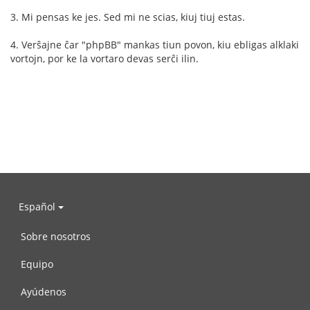
3. Mi pensas ke jes. Sed mi ne scias, kiuj tiuj estas.
4. Verŝajne ĉar "phpBB" mankas tiun povon, kiu ebligas alklaki
vortojn, por ke la vortaro devas serĉi ilin.
Español
Sobre nosotros
Equipo
Ayúdenos