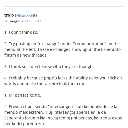
trojo
(
Näita profiili
)
28. august 2005 0:36.09
1. I don't think so.
2. Try posting an "exchange" under "communication" on the
menu at the left. These exchanges show up in the Esperanto
forum as new threads.
3. I think so. I don't know who they are though.
4. Probably because phpBB lacks the ability to let you click on
words and make the
vortaro
look them up.
1. Mi pensas ke ne.
2. Provu ĉi tion: sendu "interŝanĝon" sub komunikado ĉe la
menuo maldekstren. Tiuj interŝanĝoj aperas en la de
Esperanto forumo kiel novaj temoj (mi pensas, ke tredoj estas
por kudri parenteze).