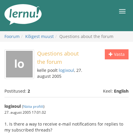
Sisu
juurde
Men
Foorum
Kõigest muust
Questions about the forum
Questions about
Vasta
the forum
kelle poolt
logixoul
, 27.
august 2005
Postitused:
2
Keel:
English
logixoul
(
Näita profiili
)
27. august 2005 17:01.02
1. Is there a way to receive e-mail notifications for replies to
my subscribed threads?