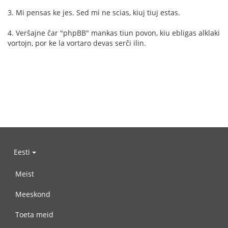
3. Mi pensas ke jes. Sed mi ne scias, kiuj tiuj estas.
4. Verŝajne ĉar "phpBB" mankas tiun povon, kiu ebligas alklaki
vortojn, por ke la vortaro devas serĉi ilin.
Eesti
Meist
Meeskond
Toeta meid