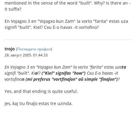
mentioned in the sense of the word "built". Why? Is there an -
it suffix?
En Vojagxo 3 en "Vojagxo kun Zam" la vorto "farita" estas uza
signifi "built". Kiel? Cxu E-o havas -it vortofino?
trojo
(
Погледати профил
)
28. август 2005. 01.44.33
En Vojagxo 3 en "Vojagxo kun Zam" la vorto "farita" estas uza
ta
signifi "built". Ki
a
l?
("Kiel" signifas "how")
Cxu E-o havas -it
vortofino
n (mi preferus "vortfinaĵon" aŭ simple "finaĵon")
?
Yes, and that ending is quite useful.
Jes, kaj tiu finaĵo estas tre uzinda.