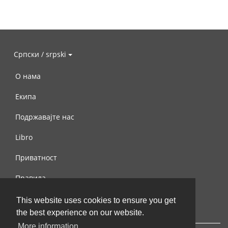
Српски / srpski
О нама
Екипа
Подржавајте нас
Libro
Приватност
Правила
Контактирајте нас
This website uses cookies to ensure you get
the best experience on our website.
More information