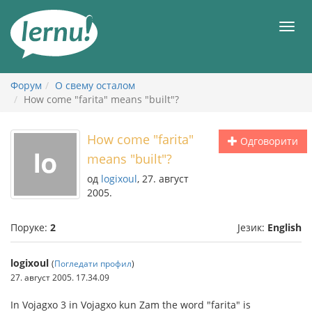
У
садржају
Мен
Форум
О свему осталом
How come "farita" means "built"?
How come "farita"
Одговорити
means "built"?
од
logixoul
, 27. август
2005.
Поруке:
2
Језик:
English
logixoul
(
Погледати профил
)
27. август 2005. 17.34.09
In Vojagxo 3 in Vojagxo kun Zam the word "farita" is