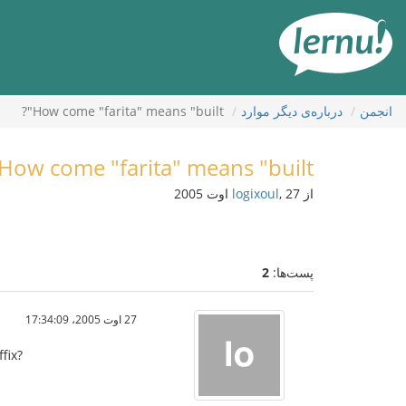
رود
ه
حتوا
انجمن
درباره‌ی دیگر موارد
How come "farita" means "built"?
How come "farita" means "built"?
از
, 27 اوت 2005
logixoul
پست‌ها:
2
27 اوت 2005،‏ 17:34:09
fix?