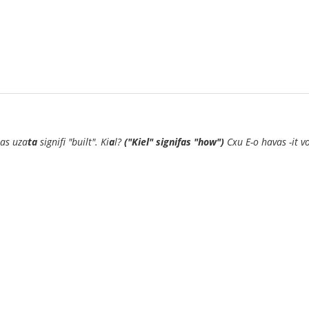
tas uza
ta
signifi "built". Ki
a
l?
("Kiel" signifas "how")
Cxu E-o havas -it v