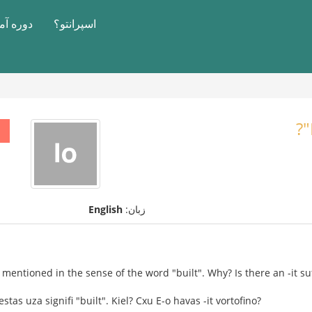
اسپرانتو؟
دوره آ
زبان:
English
 mentioned in the sense of the word "built". Why? Is there an -it suf
tas uza signifi "built". Kiel? Cxu E-o havas -it vortofino?