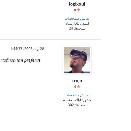
logixoul
0
نمایش مشخصات
کشور: بلغارستان
پست‌ها: 24
28 اوت 2005،‏ 1:44:33
ortofino
n (mi preferus
trojo
4
نمایش مشخصات
کشور: ایالات متحده
پست‌ها: 302