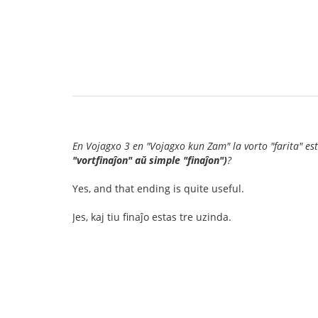
En Vojagxo 3 en "Vojagxo kun Zam" la vorto "farita" es
"vortfinaĵon" aŭ simple "finaĵon")
?
Yes, and that ending is quite useful.
Jes, kaj tiu finaĵo estas tre uzinda.