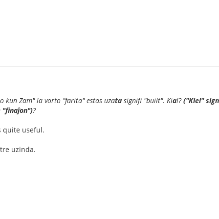
o kun Zam" la vorto "farita" estas uza
ta
signifi "built". Ki
a
l?
("Kiel" sig
 "finaĵon")
?
 quite useful.
s tre uzinda.