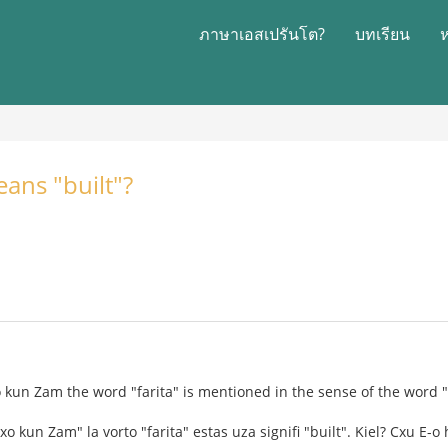
ภาษาเอสเปรันโต?
บทเรียน
ans "built"?
 kun Zam the word "farita" is mentioned in the sense of the word "bu
o kun Zam" la vorto "farita" estas uza signifi "built". Kiel? Cxu E-o 