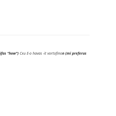
nifas "how")
Cxu E-o havas -it vortofino
n (mi preferus