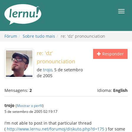
Ir
ao
Men
conteúdo
Fórum
Sobre tudo mais
re: 'dz' pronounciation
re: 'dz'
Responder
pronounciation
de
trojo
, 5 de setembro
de 2005
Mensagens:
2
Idioma:
English
trojo
(
Mostrar o perfil
)
5 de setembro de 2005 02:19:17
I'm not able to post in that particular thread
(
http://www.lernu.net/forumoj/diskuto.php?d=175
) for some