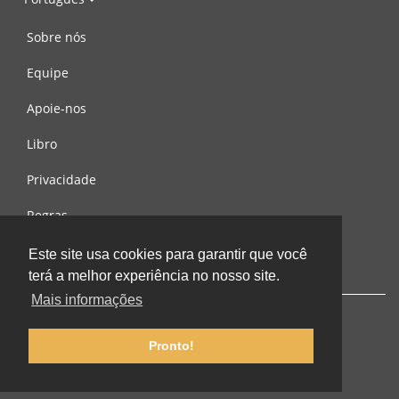
Sobre nós
Equipe
Apoie-nos
Libro
Privacidade
Regras
Contacte-nos
Este site usa cookies para garantir que você
terá a melhor experiência no nosso site.
Mais informações
Pronto!
© 2002-2026 lernu.net |
Impressum