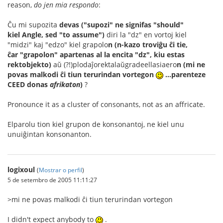
reason,
do jen mia respondo
:
Ĉu mi supozita
devas ("supozi" ne signifas "should"
kiel Angle, sed "to assume")
diri la "dz" en vortoj kiel
"midzi" kaj "edzo" kiel grapolo
n
(n-kazo troviĝu ĉi tie,
ĉar "grapolon" apartenas al la encita "dz", kiu estas
rektobjekto)
aŭ (?!)plodaĵorektalaŭgradeellasiaero
n (mi ne
povas malkodi ĉi tiun terurindan vortegon
...parenteze
CEED donas
afrikaton
)
?
Pronounce it as a cluster of consonants, not as an affricate.
Elparolu tion kiel grupon de konsonantoj, ne kiel unu
unuiĝintan konsonanton.
logixoul
(
Mostrar o perfil
)
5 de setembro de 2005 11:11:27
>mi ne povas malkodi ĉi tiun terurindan vortegon
I didn't expect anybody to
.