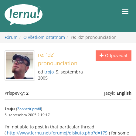
Späť
na
Men
obsah
Fórum
O všetkom ostatnom
re: 'dz' pronounciation
re: 'dz'
Odpovedať
pronounciation
od
trojo
, 5. septembra
2005
Príspevky:
2
Jazyk:
English
trojo
(
Zobraziť profil
)
5. septembra 2005 2:19:17
I'm not able to post in that particular thread
(
http://www.lernu.net/forumoj/diskuto.php?d=175
) for some