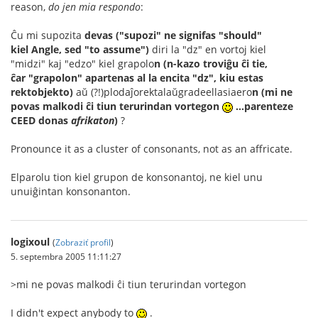
reason,
do jen mia respondo
:
Ĉu mi supozita
devas ("supozi" ne signifas "should"
kiel Angle, sed "to assume")
diri la "dz" en vortoj kiel
"midzi" kaj "edzo" kiel grapolo
n
(n-kazo troviĝu ĉi tie,
ĉar "grapolon" apartenas al la encita "dz", kiu estas
rektobjekto)
aŭ (?!)plodaĵorektalaŭgradeellasiaero
n (mi ne
povas malkodi ĉi tiun terurindan vortegon
...parenteze
CEED donas
afrikaton
)
?
Pronounce it as a cluster of consonants, not as an affricate.
Elparolu tion kiel grupon de konsonantoj, ne kiel unu
unuiĝintan konsonanton.
logixoul
(
Zobraziť profil
)
5. septembra 2005 11:11:27
>mi ne povas malkodi ĉi tiun terurindan vortegon
I didn't expect anybody to
.