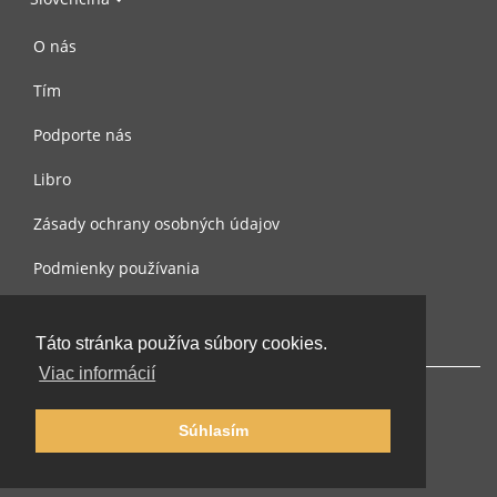
O nás
Tím
Podporte nás
Libro
Zásady ochrany osobných údajov
Podmienky používania
Spojte sa s nami
Táto stránka používa súbory cookies.
Viac informácií
Súhlasím
© 2002-2026 lernu.net |
Impressum