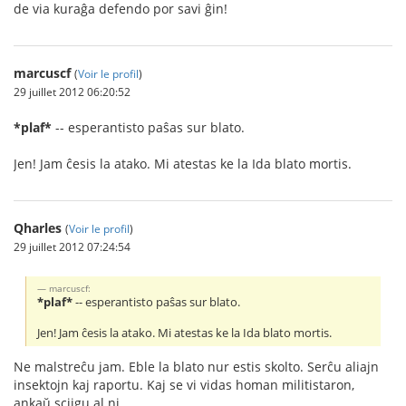
de via kuraĝa defendo por savi ĝin!
marcuscf
(
Voir le profil
)
29 juillet 2012 06:20:52
*plaf*
-- esperantisto paŝas sur blato.
Jen! Jam ĉesis la atako. Mi atestas ke la Ida blato mortis.
Qharles
(
Voir le profil
)
29 juillet 2012 07:24:54
marcuscf:
*plaf*
-- esperantisto paŝas sur blato.
Jen! Jam ĉesis la atako. Mi atestas ke la Ida blato mortis.
Ne malstreĉu jam. Eble la blato nur estis skolto. Serĉu aliajn
insektojn kaj raportu. Kaj se vi vidas homan militistaron,
ankaŭ sciigu al ni.