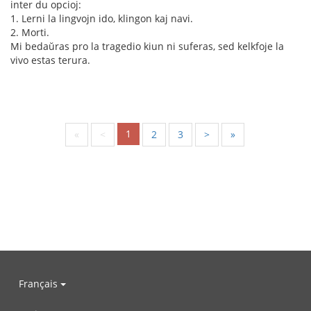
inter du opcioj:
1. Lerni la lingvojn ido, klingon kaj navi.
2. Morti.
Mi bedaŭras pro la tragedio kiun ni suferas, sed kelkfoje la
vivo estas terura.
1
«
<
2
3
>
»
Français