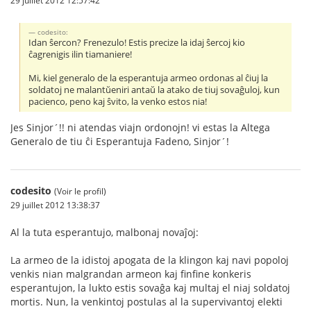
codesito:
Idan ŝercon? Frenezulo! Estis precize la idaj ŝercoj kio
ĉagrenigis ilin tiamaniere!
Mi, kiel generalo de la esperantuja armeo ordonas al ĉiuj la
soldatoj ne malantŭeniri antaŭ la atako de tiuj sovaĝuloj, kun
pacienco, peno kaj ŝvito, la venko estos nia!
Jes Sinjor´!! ni atendas viajn ordonojn! vi estas la Altega
Generalo de tiu ĉi Esperantuja Fadeno, Sinjor´!
codesito
(Voir le profil)
29 juillet 2012 13:38:37
Al la tuta esperantujo, malbonaj novaĵoj:
La armeo de la idistoj apogata de la klingon kaj navi popoloj
venkis nian malgrandan armeon kaj finfine konkeris
esperantujon, la lukto estis sovaĝa kaj multaj el niaj soldatoj
mortis. Nun, la venkintoj postulas al la supervivantoj elekti