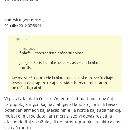
codesito
(Voir le profil)
29 juillet 2012 07:56:06
Qharles:
marcuscf:
*plaf*
-- esperantisto paŝas sur blato.
Jen! Jam ĉesis la atako. Mi atestas ke la Ida blato
mortis.
Ne malstreĉu jam. Eble la blato nur estis skolto. Serĉu aliajn
insektojn kaj raportu. Kaj se vi vidas homan militistaron,
ankaŭ sciigu al ni.
Vi pravis, la atako ĉesis mOmente, sed malbonaj novaĵoj:
La popoloj klingon kaj navi aliiĝis al la idistoj, nun ili havas
potencan armeon kaj atakas nin el la norda kaj suda flankoj,
multaj el niaj soldatoj jam mortis, sed vi devas rezisti la
atakon de tiuj sovaĝuloj, ili ne faras kaptulojn, la lukto estas je
vivo aŭ morto.