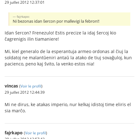
29 juillet 2012 12:37:01
fajrkapo:
Ni bezonas idan ŝercon por mallevigi la febron!!
Idan ŝercon? Frenezulo! Estis precize la idaj ŝercoj kio
ĉagrenigis ilin tiamaniere!
Mi, kiel generalo de la esperantuja armeo ordonas al ĉiuj la
soldatoj ne malantŭeniri antaŭ la atako de tiuj sovaĝuloj, kun
pacienco, peno kaj ŝvito, la venko estos nia!
vincas
(
Voir le profil
)
29 juillet 2012 12:44:39
Mi ne dirus, ke atakas imperio, nur kelkaj idistoj time eliris el
sia marĉo.
fajrkapo
(
Voir le profil
)
29 juillet 2012 12:57:42