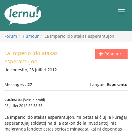
Aller
au
Men
contenu
Forum
Humour
La imperio Ido atakas esperantujon
La imperio Ido atakas
Répondre
esperantujon
de codesito, 28 juillet 2012
Messages :
27
Langue:
Esperanto
codesito
(Voir le profil)
28 juillet 2012 22:58:53
La imperio Ido atakas esperantujon, mi petas al ĉiuj la kuraĝaj
esperantujaj soldatoj halti la atakon de la Invadantoj, nia
malgranda landeto estas serioze minacata, kaj ni dependas