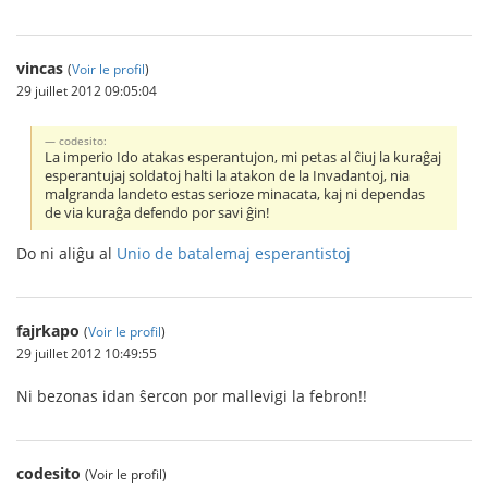
vincas
(
Voir le profil
)
29 juillet 2012 09:05:04
codesito:
La imperio Ido atakas esperantujon, mi petas al ĉiuj la kuraĝaj
esperantujaj soldatoj halti la atakon de la Invadantoj, nia
malgranda landeto estas serioze minacata, kaj ni dependas
de via kuraĝa defendo por savi ĝin!
Do ni aliĝu al
Unio de batalemaj esperantistoj
fajrkapo
(
Voir le profil
)
29 juillet 2012 10:49:55
Ni bezonas idan ŝercon por mallevigi la febron!!
codesito
(Voir le profil)