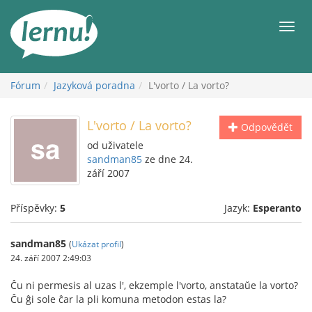
Přejít
k
Men
obsahu
Fórum
Jazyková poradna
L'vorto / La vorto?
L'vorto / La vorto?
Odpovědět
od uživatele
sandman85
ze dne 24.
září 2007
Příspěvky:
5
Jazyk:
Esperanto
sandman85
(
Ukázat profil
)
24. září 2007 2:49:03
Ĉu ni permesis al uzas l', ekzemple l'vorto, anstataŭe la vorto?
Ĉu ĝi sole ĉar la pli komuna metodon estas la?