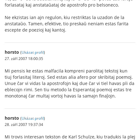
forlasataj kaj anstataŭataj de apostrofo pro belsoneco.
Ne ekzistas ian ajn regulon, kiu restriktas la uzadon de la
anstataŭo. Tamen, efektive, tio preskaŭ neniam estas farita
escepte de poezioj kaj kantoj.
horsto
(
Ukázat profil
)
27. září 2007 18:00:35
Mi pensis ke estas malfacila kompreni parolitaj tekstoj kun
tiuj forlasitaj literoj. Sed estas alia afero por skribitaj poemoj.
Unue ĉar vi vidas la apostrofojn kaj due ĉar vi tiel havas pli da
eblecojn rimi. Sen tiu metodo la Esperantaj poemoj estas tre
monotonaj ĉar multaj vortoj havas la samajn finaĵojn.
horsto
(
Ukázat profil
)
28. září 2007 19:37:34
Mi trovis interesan tekston de Karl Schulze, kiu tradukis la plej