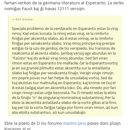
faman verkon de la germana literaturo al Esperanto. La verko
nomiĝas Faust kaj ĝi havas 12111 versojn.
Karl Schulze:
Speciala problemo de la versfarado en Esperanto estas la viraj
rimoj. Kiel estas konate, la rimoj estas viraj, se la rimforto
finiĝas per akcentita silabo, aŭ ili estas virinaj, se la rimforto
finiĝas per senakcenta silabo. Viraj rimoj principe kaj precipe
estiĝas ĉe la uzo de jamboj, de tiu verspiedo, kiu transiras de
neakcenta al akcenta silabo. Jambaj versoj ege abundas en la
"Faŭsto" kaj do ankaŭ viraj rimoj abundas. Sed fari viran
rimon estas en Esperanto tre malfacile, ĉar la Esperantovortoj
ja en sia granda plimulto estas akcentita sur la antaŭlasta
silabo kaj finiĝas per senakcenta finaĵo. Verajn virajn rimojn
oni popre povas nur fari helpe de unusilabaj vortoj. Sed da
tiuj ekzistas nur malmultaj en Esperanto, kaj krome ne ĉiuj el
ili estas taŭgaj stari en akcentita loko. Do, alia rimedo por fari
virajn rimojn estas urĝe bezonata. Tiu ĉi rimedo estas la elizio
de la finaĵo "o" de singularaj nominativaj substantivoj. Per la
elizio la akcentita antaŭlasta silabo de la vorto glitas al la fino,
kaj per tio la vorto fariĝas taŭga por formi viran rimon, aŭ kun
alia eliziita substantivo, aŭ kun unusilabaĵo.
Eble la poeto de ĉi tiu forumo
mastro Jano
povas doni pliajn
klarigojn al ni.