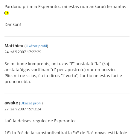
Pardonu pri mia Esperanto.. mi estas nun ankoraŭ lernantas
Dankon!
Matthieu
(
Ukázat profil
)
24. září 2007 17:22:29
Se mi bone komprenis, oni uzas “l'” anstataŭ “la” (kaj
anstataŭigas vortfinan “o” per apostrofo) nur en poezio.
Plie, mi ne scias, ĉu iu dirus “l' vorto”, ĉar tio ne estas facile
prononcebla.
awake
(
Ukázat profil
)
27. září 2007 15:13:24
Laŭ la dekses reguloj de Esperanto:
16) La "o" de la substantivoj kaj la "a" de "la" povas esti iafoje