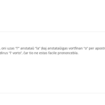
ni uzas “l'” anstataŭ “la” (kaj anstataŭigas vortfinan “o” per apost
 dirus “l' vorto”, ĉar tio ne estas facile prononcebla.