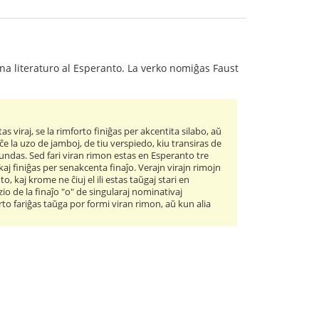
ana literaturo al Esperanto. La verko nomiĝas Faust
s viraj, se la rimforto finiĝas per akcentita silabo, aŭ
s ĉe la uzo de jamboj, de tiu verspiedo, kiu transiras de
undas. Sed fari viran rimon estas en Esperanto tre
kaj finiĝas per senakcenta finaĵo. Verajn virajn rimojn
 kaj krome ne ĉiuj el ili estas taŭgaj stari en
zio de la finaĵo "o" de singularaj nominativaj
 vorto fariĝas taŭga por formi viran rimon, aŭ kun alia