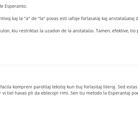
de Esperanto:
ntivoj kaj la "a" de "la" povas esti iafoje forlasataj kaj anstataŭata
gulon, kiu restriktas la uzadon de la anstataŭo. Tamen, efektive, ti
acila kompreni parolitaj tekstoj kun tiuj forlasitaj literoj. Sed estas
r vi tiel havas pli da eblecojn rimi. Sen tiu metodo la Esperantaj p