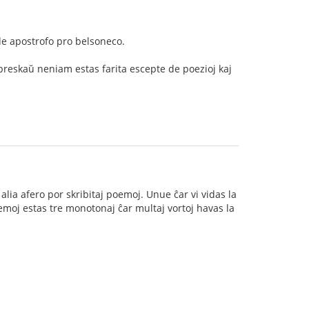
j de apostrofo pro belsoneco.
o preskaŭ neniam estas farita escepte de poezioj kaj
 alia afero por skribitaj poemoj. Unue ĉar vi vidas la
oemoj estas tre monotonaj ĉar multaj vortoj havas la