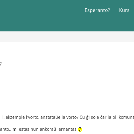
Esperanto?
Kurs
7
l', ekzemple l'vorto, anstataŭe la vorto? Ĉu ĝi sole ĉar la pli komu
anto.. mi estas nun ankoraŭ lernantas