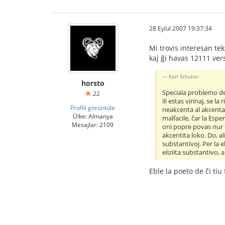
28 Eylül 2007 19:37:34
Mi trovis interesan te
kaj ĝi havas 12111 ver
Karl Schulze:
horsto
Speciala problemo de l
22
ili estas virinaj, se 
Profili görüntüle
neakcenta al akcenta 
Ülke: Almanya
malfacile, ĉar la Espe
Mesajlar: 2109
oni popre povas nur fa
akcentita loko. Do, al
substantivoj. Per la e
eliziita substantivo,
Eble la poeto de ĉi ti