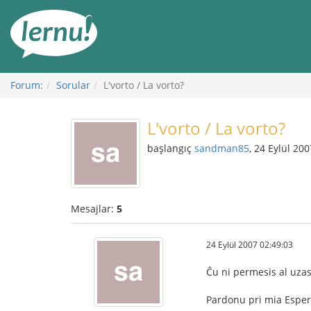
İçerik
Görüntüleme
Forum:
Sorular
L'vorto / La vorto?
L'vorto / La vorto?
başlangıç
sandman85
, 24 Eylül 200
Mesajlar:
5
24 Eylül 2007 02:49:03
Ĉu ni permesis al uzas 
Pardonu pri mia Esper