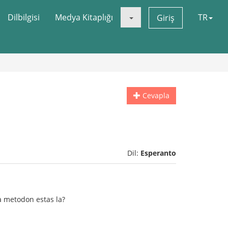
Dilbilgisi
Medya Kitaplığı
TR
Giriş
Cevapla
Dil:
Esperanto
na metodon estas la?