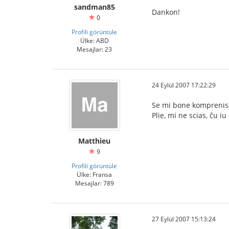
sandman85
Dankon!
0
Profili görüntüle
Ülke: ABD
Mesajlar: 23
24 Eylül 2007 17:22:29
Se mi bone komprenis, o
Plie, mi ne scias, ĉu iu
Matthieu
9
Profili görüntüle
Ülke: Fransa
Mesajlar: 789
27 Eylül 2007 15:13:24