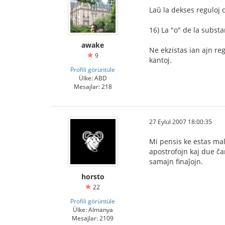
Laŭ la dekses reguloj 
16) La "o" de la substa
awake
Ne ekzistas ian ajn re
9
kantoj.
Profili görüntüle
Ülke: ABD
Mesajlar: 218
27 Eylül 2007 18:00:35
Mi pensis ke estas malf
apostrofojn kaj due ĉa
samajn finaĵojn.
horsto
22
Profili görüntüle
Ülke: Almanya
Mesajlar: 2109