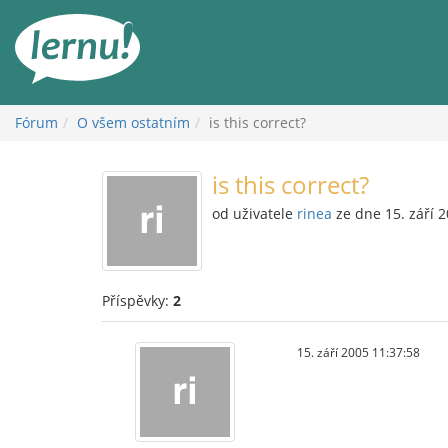
Přejít
k
obsahu
Fórum
O všem ostatním
is this correct?
is this correct?
od uživatele
rinea
ze dne 15. září 
Příspěvky:
2
15. září 2005 11:37:58