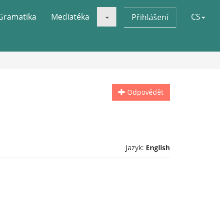
Gramatika
Mediatéka
CS
Přihlášení
Odpovědět
Jazyk:
English