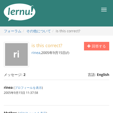
目
次
メ
へ
ニ
ュ
ー
フォーラム
その他について
is this correct?
is this correct?
回答する
rinea
,2005年9月15日の
メッセージ:
2
言語:
English
rinea
(
プロフィールを表示
)
2005年9月15日 11:37:58
Mythos