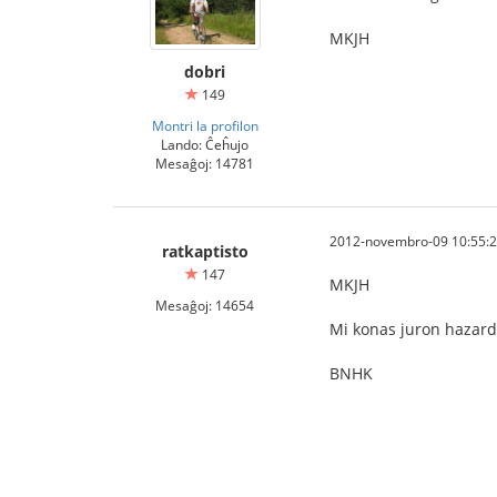
MKJH
dobri
149
Montri la profilon
Lando: Ĉeĥujo
Mesaĝoj: 14781
2012-novembro-09 10:55:
ratkaptisto
147
MKJH
Mesaĝoj: 14654
Mi konas juron hazard
BNHK