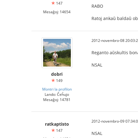
147
RABO
Mesaĝoj: 14654
Ratoj ankaŭ baldaŭ ob
2012-novembro-08 20:03:
Reganto aŭskultis bon
NSAL
dobri
149
Montri la profilon
Lando: Ĉeĥujo
Mesaĝoj: 14781
2012-novembro-09 07:34:
ratkaptisto
147
NSAL