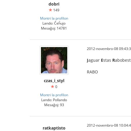
dobri
149
Montri la profilon
Lando: Ĉeĥujo
Mesaĝoj: 14781
2012-novembro-08 09:43:
J
aguar
E
stas
R
abobes
RABO
czas_i_styl
0
Montri la profilon
Lando: Pollando
Mesaĝoj: 93
2012-novembro-08 10:04:
ratkaptisto