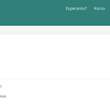
Esperanto?
Kurso
27
nce.