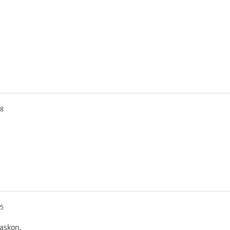
08
15
askon.