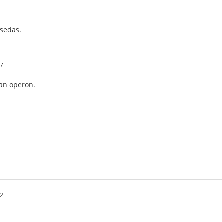
sedas.
27
an operon.
02