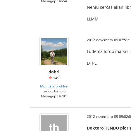
Mesaĝoj: 14654
Neniu serĉas alian lib
LLMM
2012-novembro-09 07:51:
Ludema lordo marŝis 
DTPL
dobri
149
Montri la profilon
Lando: Ĉeĥujo
Mesaĝoj: 14781
2012-novembro-09 09:02:
Doktoro TENDO ploris