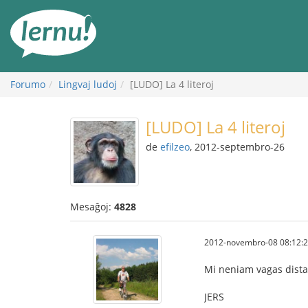
Al
la
enhavo
Forumo
Lingvaj ludoj
[LUDO] La 4 literoj
[LUDO] La 4 literoj
de
efilzeo
, 2012-septembro-26
Mesaĝoj:
4828
2012-novembro-08 08:12:
Mi neniam vagas dista
JERS