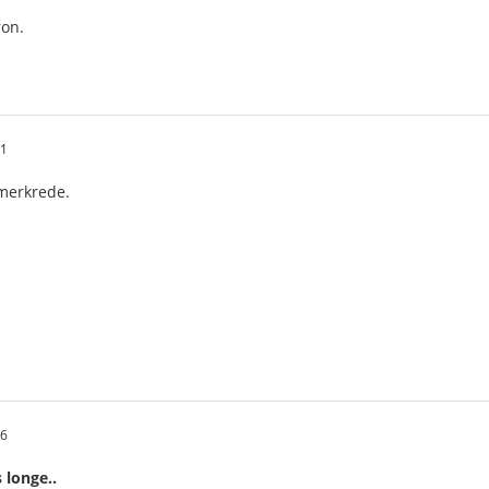
ron.
11
merkrede.
06
 longe..