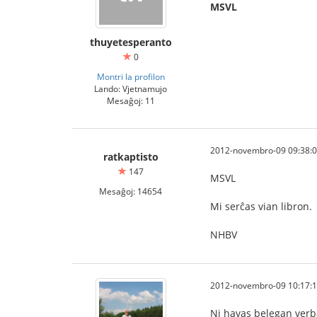
MSVL
thuyetesperanto
0
Montri la profilon
Lando: Vjetnamujo
Mesaĝoj: 11
2012-novembro-09 09:38:
ratkaptisto
147
MSVL
Mesaĝoj: 14654
Mi serĉas vian libron.
NHBV
2012-novembro-09 10:17:
Ni havas belegan verb