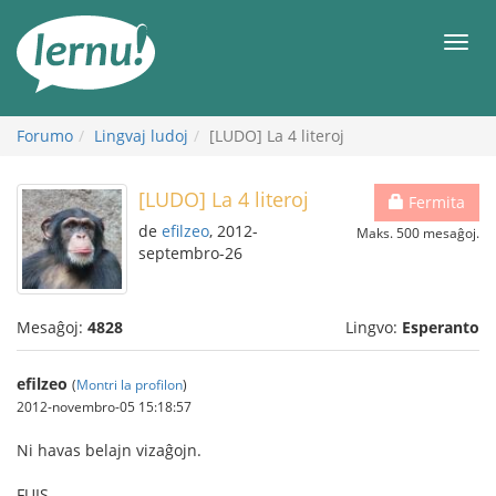
Al
la
Men
enhavo
Forumo
Lingvaj ludoj
[LUDO] La 4 literoj
[LUDO] La 4 literoj
Fermita
de
efilzeo
, 2012-
Maks. 500 mesaĝoj.
septembro-26
Mesaĝoj:
4828
Lingvo:
Esperanto
efilzeo
(
Montri la profilon
)
2012-novembro-05 15:18:57
Ni havas belajn vizaĝojn.
FUIS