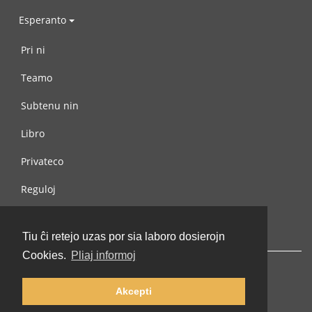
Esperanto
Pri ni
Teamo
Subtenu nin
Libro
Privateco
Reguloj
Kontaktu nin
Tiu ĉi retejo uzas por sia laboro dosierojn
Cookies.
Pliaj informoj
Akcepti
© 2002-2026 lernu.net |
Impressum