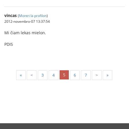
vincas
(
Montri la profilon
)
2012-novembro-07 13:37:54
Mi ĉiam lekas mielon.
PDIS
5
«
<
3
4
6
7
>
»