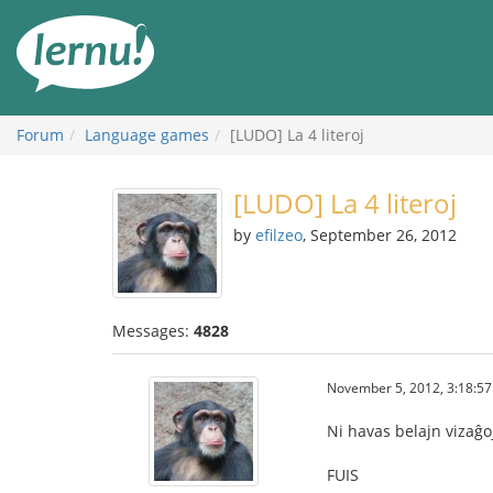
Skip
to
the
content
Forum
Language games
[LUDO] La 4 literoj
[LUDO] La 4 literoj
by
efilzeo
, September 26, 2012
Messages:
4828
November 5, 2012, 3:18:5
Ni havas belajn vizaĝo
FUIS