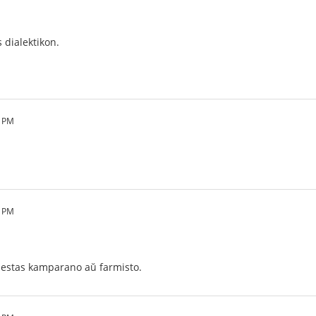
 dialektikon.
5 PM
1 PM
o estas kamparano aŭ farmisto.