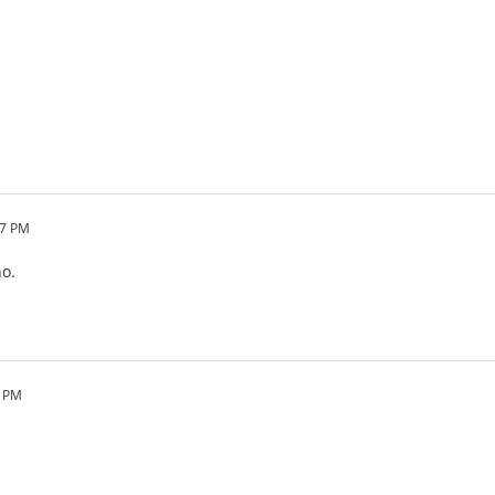
27 PM
no.
4 PM