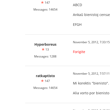
147
ABCD
Messages: 14654
Ankaŭ bienistoj censas
EFGH
November 5, 2012, 7:33:1
Hyperboreus
13
Forigite
Messages: 1288
November 5, 2012, 7:57:1
ratkaptisto
147
Mi korektis "bienisto".
Messages: 14654
Alia vorto por bienist