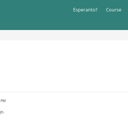
Esperanto?
Course
7 PM
jn.