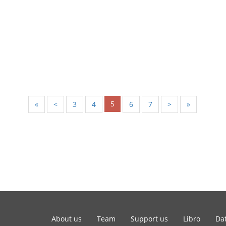
5
«
<
3
4
6
7
>
»
About us
Team
Support us
Libro
Dat