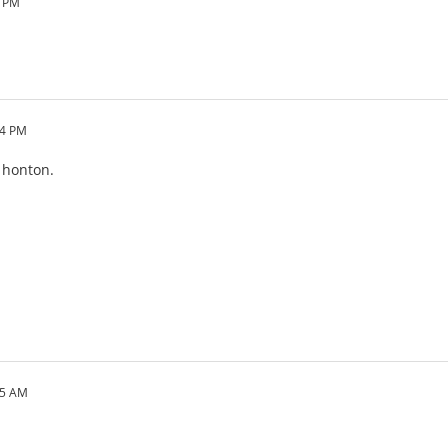
6 PM
04 PM
 honton.
35 AM