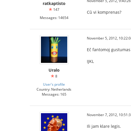
November 5, 2012, 9:40:2
ratkaptisto
147
Cŭ vi komprenas?
Messages: 14654
November 5, 2012, 10:22:
Eĉ fantomoj gustumas
IJKL
Uralo
8
User's profile
Country: Netherlands
Messages: 165
November 7, 2012, 10:51:
Ili jam klare legis.