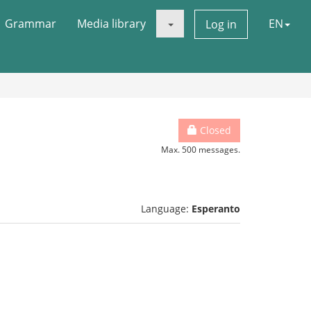
Grammar
Media library
EN
Log in
Closed
Max. 500 messages.
Language:
Esperanto