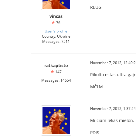
REUG
vincas
76
User's profile
Country: Ukraine
Messages: 7511
November 7, 2012, 12:40:
ratkaptisto
147
Rikolto estas ultra gaj
Messages: 14654
MĈLM
November 7, 2012, 1:37:5
Mi ĉiam lekas mielon.
PDIS