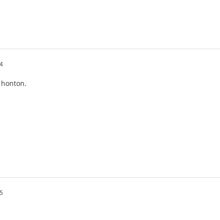
4
 honton.
5