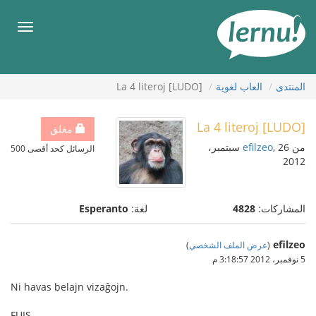
لى
لمحتويات
قائمة
طعام
المنتدى
العاب لغوية
[LUDO] La 4 literoj
[LUDO] La 4 literoj
مغلق
من
efilzeo
, 26 سبتمبر،
الرسائل كحد أقصى 500
2012
المشاركات:
4828
لغة:
Esperanto
efilzeo
(
عرض الملف الشخصي
)
5 نوفمبر، 2012 3:18:57 م
Ni havas belajn vizaĝojn.
FUIS