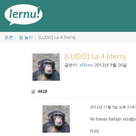
본
문
으
로
토론
말 놀이
[LUDO] La 4 literoj
[LUDO] La 4 literoj
글쓴이:
efilzeo
, 2012년 9월 26일
글:
4828
2012년 11월 5일 오후 3:18:
Ni havas belajn vizaĝo
FUIS