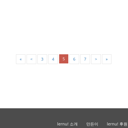
5
«
<
3
4
6
7
>
»
lernu! 소개
만든이
lernu! 후원