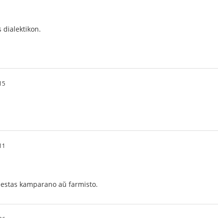
 dialektikon.
15
11
o estas kamparano aŭ farmisto.