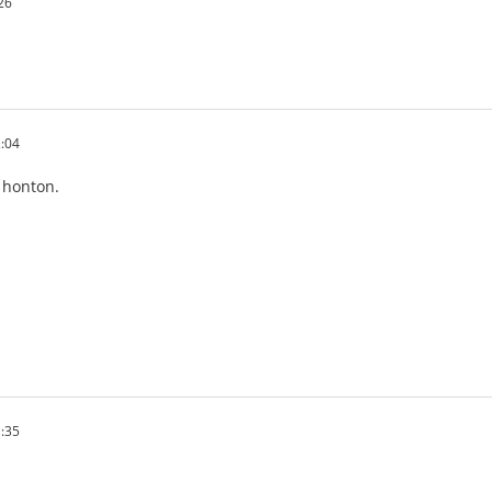
26
:04
 honton.
:35