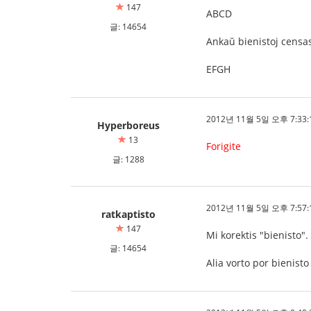
147
ABCD
글: 14654
Ankaŭ bienistoj censas
EFGH
2012년 11월 5일 오후 7:33:
Hyperboreus
13
Forigite
글: 1288
2012년 11월 5일 오후 7:57:
ratkaptisto
147
Mi korektis "bienisto".
글: 14654
Alia vorto por bienist