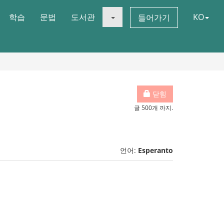
학습
문법
도서관
KO
들어가기
닫힘
글 500개 까지.
언어:
Esperanto