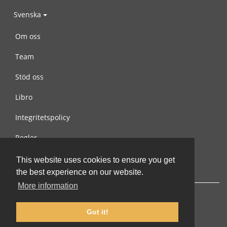
Svenska
Om oss
Team
Stöd oss
Libro
Integritetspolicy
Regler
Kontakta oss
This website uses cookies to ensure you get
the best experience on our website.
More information
Got it!
© 2002-2026 lernu.net |
Impressum