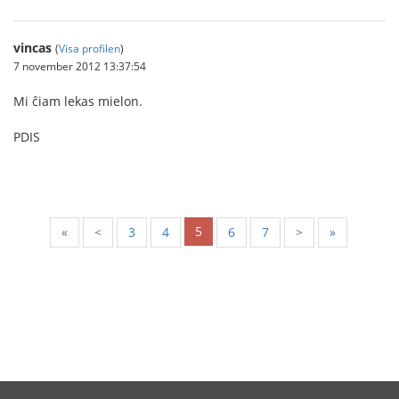
vincas
(
Visa profilen
)
7 november 2012 13:37:54
Mi ĉiam lekas mielon.
PDIS
5
«
<
3
4
6
7
>
»