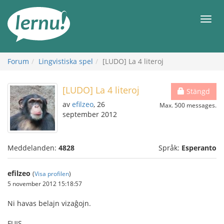
Till
sidans
Meny
innehåll
Forum
Lingvistiska spel
[LUDO] La 4 literoj
[LUDO] La 4 literoj
Stängd
av
efilzeo
, 26
Max. 500 messages.
september 2012
Meddelanden:
4828
Språk:
Esperanto
efilzeo
(
Visa profilen
)
5 november 2012 15:18:57
Ni havas belajn vizaĝojn.
FUIS