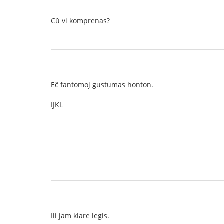
Cŭ vi komprenas?
Eĉ fantomoj gustumas honton.
IJKL
Ili jam klare legis.