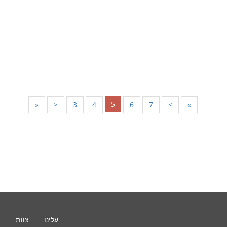
5
«
<
3
4
6
7
>
»
עלינו
צוות
ת