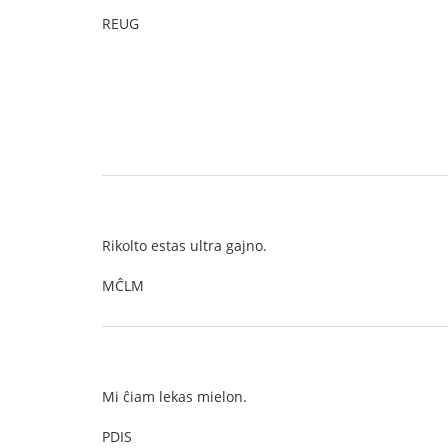
REUG
Rikolto estas ultra gajno.
MĈLM
Mi ĉiam lekas mielon.
PDIS