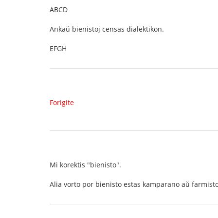
ABCD
Ankaŭ bienistoj censas dialektikon.
EFGH
Forigite
Mi korektis "bienisto".
Alia vorto por bienisto estas kamparano aŭ farmisto