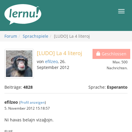
Zum
Inhalt
Men
Forum
Sprachspiele
[LUDO] La 4 literoj
[LUDO] La 4 literoj
Geschlossen
von
efilzeo
, 26.
Max. 500
September 2012
Nachrichten.
Beiträge:
4828
Sprache:
Esperanto
efilzeo
(
Profil anzeigen
)
5. November 2012 15:18:57
Ni havas belajn vizaĝojn.
FUIS