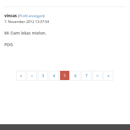
vincas
(
Profil anzeigen
)
7. November 2012 13:37:54
Mi ĉiam lekas mielon.
PDIS
5
«
<
3
4
6
7
>
»