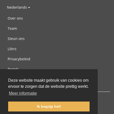
Nederlands
Over ons
Team
Steun ons
Libro
Privacybeleid
Regels
Contact met ons opnemen
Deze website maakt gebruik van cookies om
ervoor te zorgen dat de website prettig werkt.
Meer informatie
Ik begrijp het!
© 2002-2026 lernu.net |
Impressum