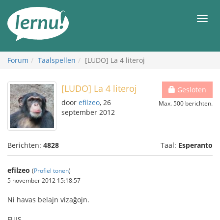
Naar
de
Men
inhoud
Forum
Taalspellen
[LUDO] La 4 literoj
[LUDO] La 4 literoj
Gesloten
door
efilzeo
, 26
Max. 500 berichten.
september 2012
Berichten:
4828
Taal:
Esperanto
efilzeo
(
Profiel tonen
)
5 november 2012 15:18:57
Ni havas belajn vizaĝojn.
FUIS