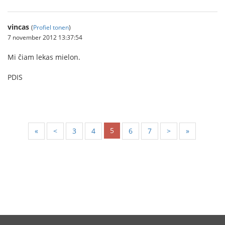
vincas
(
Profiel tonen
)
7 november 2012 13:37:54
Mi ĉiam lekas mielon.
PDIS
5
«
<
3
4
6
7
>
»