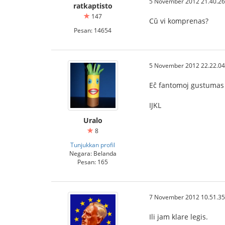
5 November 2012 21.40.26
ratkaptisto
147
Cŭ vi komprenas?
Pesan: 14654
5 November 2012 22.22.04
Eĉ fantomoj gustumas
IJKL
Uralo
8
Tunjukkan profil
Negara: Belanda
Pesan: 165
7 November 2012 10.51.35
Ili jam klare legis.