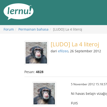
Ke
daftar
isi
Forum
Permainan bahasa
[LUDO] La 4 literoj
[LUDO] La 4 literoj
dari
efilzeo
, 26 September 2012
Pesan:
4828
5 November 2012 15.18.57
Ni havas belajn vizaĝo
FUIS