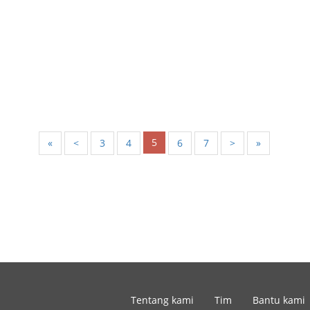
5
«
<
3
4
6
7
>
»
Tentang kami
Tim
Bantu kami