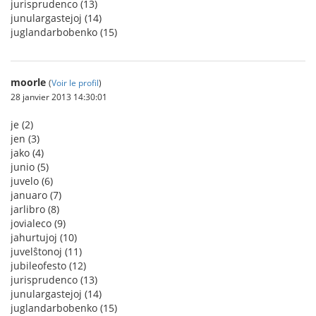
jurisprudenco (13)
junulargastejoj (14)
juglandarbobenko (15)
moorle
(
Voir le profil
)
28 janvier 2013 14:30:01
je (2)
jen (3)
jako (4)
junio (5)
juvelo (6)
januaro (7)
jarlibro (8)
jovialeco (9)
jahurtujoj (10)
juvelŝtonoj (11)
jubileofesto (12)
jurisprudenco (13)
junulargastejoj (14)
juglandarbobenko (15)