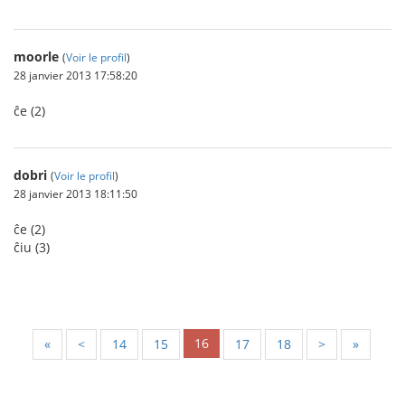
moorle
(
Voir le profil
)
28 janvier 2013 17:58:20
ĉe (2)
dobri
(
Voir le profil
)
28 janvier 2013 18:11:50
ĉe (2)
ĉiu (3)
16
«
<
14
15
17
18
>
»