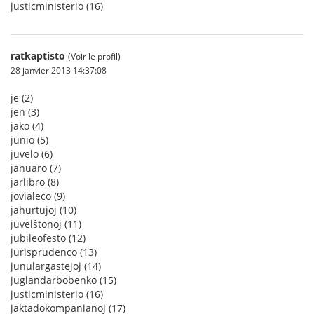
justicministerio (16)
ratkaptisto
(Voir le profil)
28 janvier 2013 14:37:08
je (2)
jen (3)
jako (4)
junio (5)
juvelo (6)
januaro (7)
jarlibro (8)
jovialeco (9)
jahurtujoj (10)
juvelŝtonoj (11)
jubileofesto (12)
jurisprudenco (13)
junulargastejoj (14)
juglandarbobenko (15)
justicministerio (16)
jaktadokompanianoj (17)