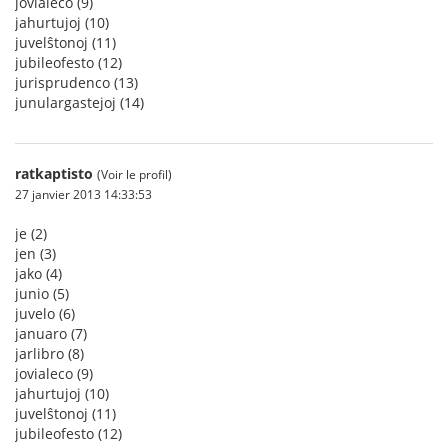
jovialeco (9)
jahurtujoj (10)
juvelŝtonoj (11)
jubileofesto (12)
jurisprudenco (13)
junulargastejoj (14)
ratkaptisto
(Voir le profil)
27 janvier 2013 14:33:53
je (2)
jen (3)
jako (4)
junio (5)
juvelo (6)
januaro (7)
jarlibro (8)
jovialeco (9)
jahurtujoj (10)
juvelŝtonoj (11)
jubileofesto (12)