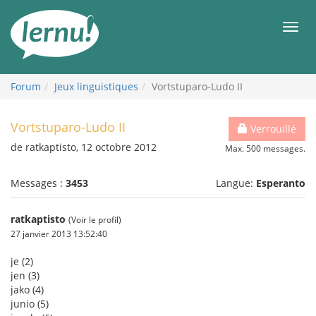
Aller
au
Men
contenu
Forum
Jeux linguistiques
Vortstuparo-Ludo II
Vortstuparo-Ludo II
Verrouillé
de ratkaptisto, 12 octobre 2012
Max. 500 messages.
Messages :
3453
Langue:
Esperanto
ratkaptisto
(Voir le profil)
27 janvier 2013 13:52:40
je (2)
jen (3)
jako (4)
junio (5)