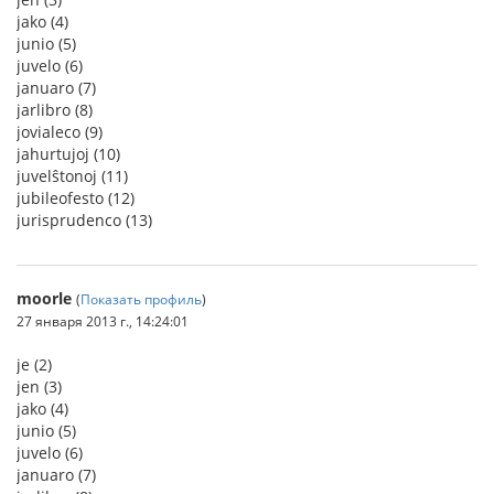
jako (4)
junio (5)
juvelo (6)
januaro (7)
jarlibro (8)
jovialeco (9)
jahurtujoj (10)
juvelŝtonoj (11)
jubileofesto (12)
jurisprudenco (13)
moorle
(
Показать профиль
)
27 января 2013 г., 14:24:01
je (2)
jen (3)
jako (4)
junio (5)
juvelo (6)
januaro (7)