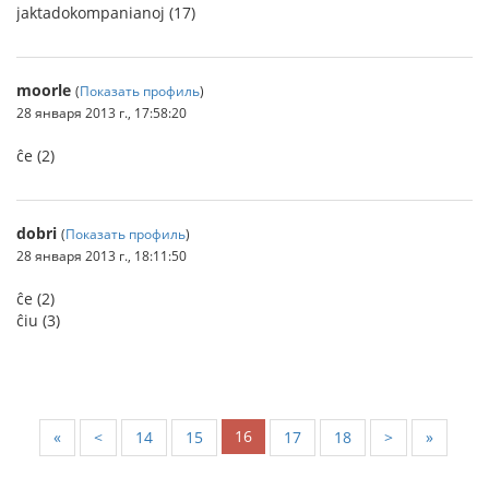
jaktadokompanianoj (17)
moorle
(
Показать профиль
)
28 января 2013 г., 17:58:20
ĉe (2)
dobri
(
Показать профиль
)
28 января 2013 г., 18:11:50
ĉe (2)
ĉiu (3)
16
«
<
14
15
17
18
>
»