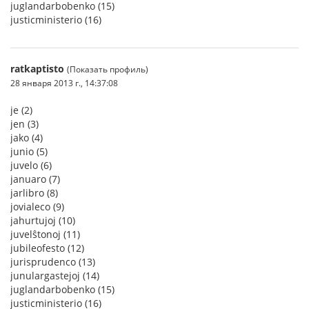
juglandarbobenko (15)
justicministerio (16)
ratkaptisto
(Показать профиль)
28 января 2013 г., 14:37:08
je (2)
jen (3)
jako (4)
junio (5)
juvelo (6)
januaro (7)
jarlibro (8)
jovialeco (9)
jahurtujoj (10)
juvelŝtonoj (11)
jubileofesto (12)
jurisprudenco (13)
junulargastejoj (14)
juglandarbobenko (15)
justicministerio (16)