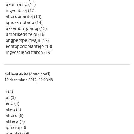
lukontrakto (11)
lingvolibroj (12
labordonantoj (13)
lignoskulptado (14)
luksemburgianoj (15)
lumbrikedsiteloj (16)
longperspektivajn (17)
leontopodoplantejo (18)
lingvosciencistaron (19)
ratkaptisto
(Arată profil)
19 decembrie 2012, 20:03:48
li (2)
lui (3)
leno (4)
lakeo (5)
laboro (6)
lakteca (7)
lipharoj (8)
lupobleki (9)