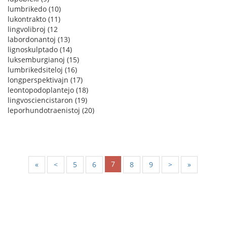
lumbrikedo (10)
lukontrakto (11)
lingvolibroj (12
labordonantoj (13)
lignoskulptado (14)
luksemburgianoj (15)
lumbrikedsiteloj (16)
longperspektivajn (17)
leontopodoplantejo (18)
lingvosciencistaron (19)
leporhundotraenistoj (20)
7
«
<
5
6
8
9
>
»