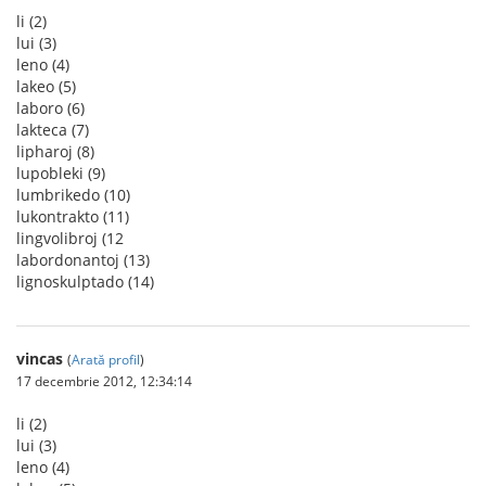
li (2)
lui (3)
leno (4)
lakeo (5)
laboro (6)
lakteca (7)
lipharoj (8)
lupobleki (9)
lumbrikedo (10)
lukontrakto (11)
lingvolibroj (12
labordonantoj (13)
lignoskulptado (14)
vincas
(
Arată profil
)
17 decembrie 2012, 12:34:14
li (2)
lui (3)
leno (4)