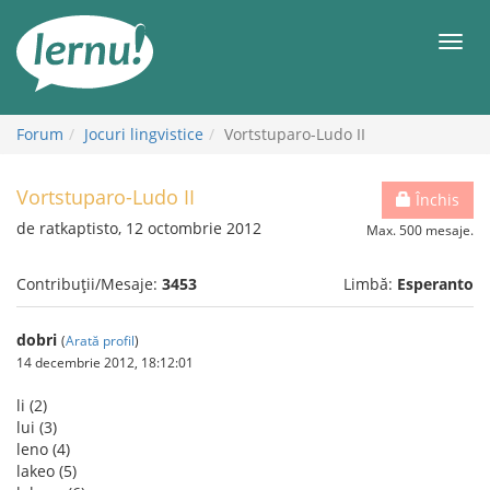
Mergi
la
Meni
conținut
Forum
Jocuri lingvistice
Vortstuparo-Ludo II
Vortstuparo-Ludo II
Închis
de ratkaptisto, 12 octombrie 2012
Max. 500 mesaje.
Contribuții/Mesaje:
3453
Limbă:
Esperanto
dobri
(
Arată profil
)
14 decembrie 2012, 18:12:01
li (2)
lui (3)
leno (4)
lakeo (5)