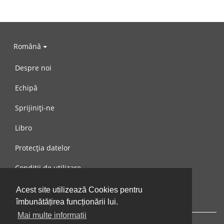
Română
Despre noi
Echipă
Sprijiniți-ne
Libro
Protecția datelor
Condiții de utilizare
Mesaj către noi
Acest site utilizează Cookies pentru
îmbunătățirea funcționării lui.
Mai multe informații