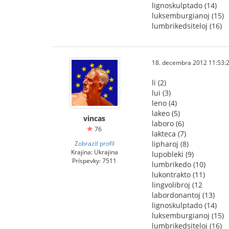
lignoskulptado (14)
luksemburgianoj (15)
lumbrikedsiteloj (16)
18. decembra 2012 11:53:
li (2)
lui (3)
leno (4)
lakeo (5)
vincas
laboro (6)
76
lakteca (7)
Zobraziť profil
lipharoj (8)
Krajina: Ukrajina
lupobleki (9)
Príspevky: 7511
lumbrikedo (10)
lukontrakto (11)
lingvolibroj (12
labordonantoj (13)
lignoskulptado (14)
luksemburgianoj (15)
lumbrikedsiteloj (16)