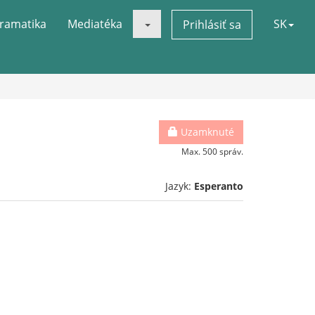
ramatika
Mediatéka
SK
Prihlásiť sa
Uzamknuté
Max. 500 správ.
Jazyk:
Esperanto