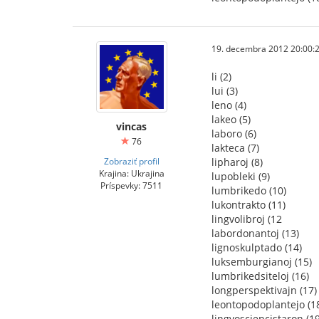
19. decembra 2012 20:00:
li (2)
lui (3)
leno (4)
lakeo (5)
vincas
laboro (6)
76
lakteca (7)
Zobraziť profil
lipharoj (8)
Krajina: Ukrajina
lupobleki (9)
Príspevky: 7511
lumbrikedo (10)
lukontrakto (11)
lingvolibroj (12
labordonantoj (13)
lignoskulptado (14)
luksemburgianoj (15)
lumbrikedsiteloj (16)
longperspektivajn (17)
leontopodoplantejo (1
lingvosciencistaron (19