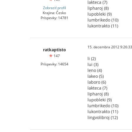
lakteca (7)
Zobraziť profil
lipharoj (8)
Krajina: Česko
lupobleki (9)
Príspevky: 14781
lumbrikedo (10)
lukontrakto (11)
15. decembra 2012 9:26:3
ratkaptisto
147
li (2)
Príspevky: 14654
lui (3)
leno (4)
lakeo (5)
laboro (6)
lakteca (7)
lipharoj (8)
lupobleki (9)
lumbrikedo (10)
lukontrakto (11)
lingvolibroj (12)