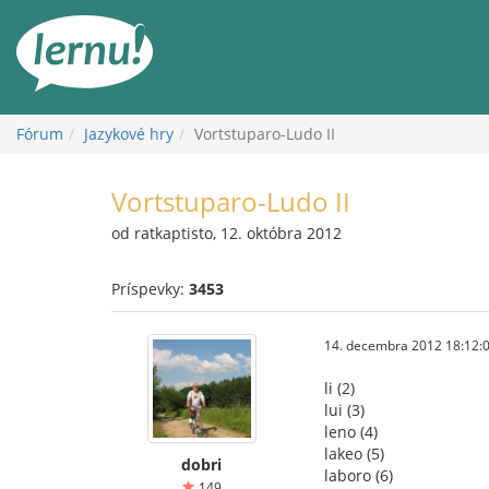
Späť
na
obsah
Fórum
Jazykové hry
Vortstuparo-Ludo II
Vortstuparo-Ludo II
od ratkaptisto, 12. októbra 2012
Príspevky:
3453
14. decembra 2012 18:12:
li (2)
lui (3)
leno (4)
lakeo (5)
dobri
laboro (6)
149