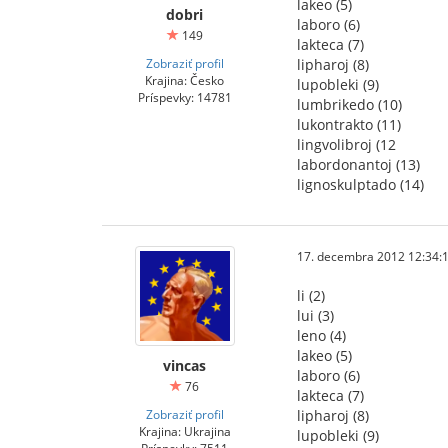
lakeo (5)
dobri
laboro (6)
149
lakteca (7)
Zobraziť profil
lipharoj (8)
Krajina: Česko
lupobleki (9)
Príspevky: 14781
lumbrikedo (10)
lukontrakto (11)
lingvolibroj (12
labordonantoj (13)
lignoskulptado (14)
17. decembra 2012 12:34:
li (2)
lui (3)
leno (4)
lakeo (5)
vincas
laboro (6)
76
lakteca (7)
Zobraziť profil
lipharoj (8)
Krajina: Ukrajina
lupobleki (9)