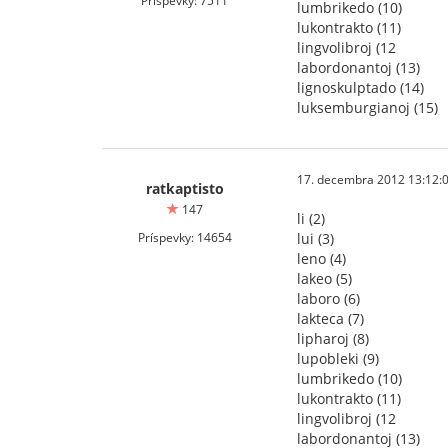
Príspevky: 7511
lumbrikedo (10)
lukontrakto (11)
lingvolibroj (12
labordonantoj (13)
lignoskulptado (14)
luksemburgianoj (15)
17. decembra 2012 13:12:
ratkaptisto
147
li (2)
Príspevky: 14654
lui (3)
leno (4)
lakeo (5)
laboro (6)
lakteca (7)
lipharoj (8)
lupobleki (9)
lumbrikedo (10)
lukontrakto (11)
lingvolibroj (12
labordonantoj (13)