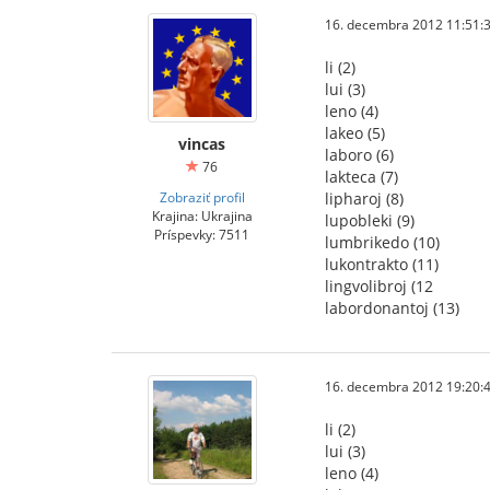
16. decembra 2012 11:51:
li (2)
lui (3)
leno (4)
lakeo (5)
vincas
laboro (6)
76
lakteca (7)
Zobraziť profil
lipharoj (8)
Krajina: Ukrajina
lupobleki (9)
Príspevky: 7511
lumbrikedo (10)
lukontrakto (11)
lingvolibroj (12
labordonantoj (13)
16. decembra 2012 19:20:
li (2)
lui (3)
leno (4)