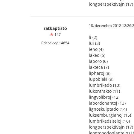
longperspektivajn (17)
18. decembra 2012 12:26:
ratkaptisto
147
li (2)
Príspevky: 14654
lui (3)
leno (4)
lakeo (5)
laboro (6)
lakteca (7)
lipharoj (8)
lupobleki (9)
lumbrikedo (10)
lukontrakto (11)
lingvolibroj (12
labordonantoj (13)
lignoskulptado (14)
luksemburgianoj (15)
lumbrikedsiteloj (16)
longperspektivajn (17)
leontopodoplantejo (1