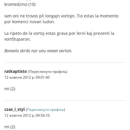
kromedzino (10)
Iam oni ne trovos pli longajn vortojn. Tio estas la momento
por komenci novan ludon.
La ripeto de la vortoj estas grava por lerni kaj prezenti la
vortŝtuparon.
Bonvolu skribi nur unu novan vorton.
ratkaptisto
(Переглянути профіль)
12 жовтня 2012 р. 09:01:40
mi (2)
czas_i_styl
(
Переглянути профіль
)
12 жовтня 2012 р. 09:56:10
mi (2)