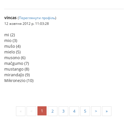
vincas
(
Переглянути профіль
)
12 жовтня 2012 р. 11:03:28
mi (2)
mio (3)
muŝo (4)
mielo (5)
musono (6)
maĉgumo (7)
mustango (8)
mirandaĵo (9)
Mikronezio (10)
1
«
<
2
3
4
5
>
»