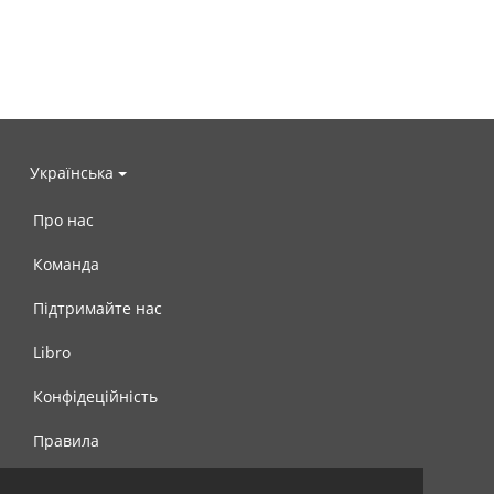
Українська
Про нас
Команда
Підтримайте нас
Libro
Конфідеційність
Правила
Контакти