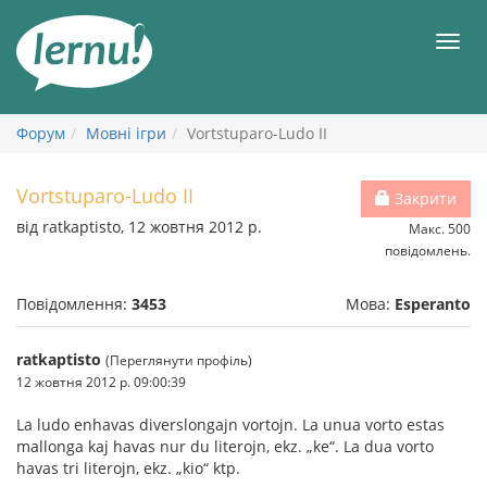
До
змісту
Мен
Форум
Мовні ігри
Vortstuparo-Ludo II
Vortstuparo-Ludo II
Закрити
від ratkaptisto, 12 жовтня 2012 р.
Макс. 500
повідомлень.
Повідомлення:
3453
Мова:
Esperanto
ratkaptisto
(Переглянути профіль)
12 жовтня 2012 р. 09:00:39
La ludo enhavas diverslongajn vortojn. La unua vorto estas
mallonga kaj havas nur du literojn, ekz. „ke“. La dua vorto
havas tri literojn, ekz. „kio“ ktp.