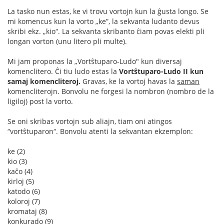
La tasko nun estas, ke vi trovu vortojn kun la ĝusta longo. Se
mi komencus kun la vorto „ke”, la sekvanta ludanto devus
skribi ekz. „kio“. La sekvanta skribanto ĉiam povas elekti pli
longan vorton (unu litero pli multe).
Mi jam proponas la „Vortŝtuparo-Ludo" kun diversaj
komenclitero. Ĉi tiu ludo estas la
Vortŝtuparo-Ludo II kun
samaj komencliteroj.
Gravas, ke la vortoj havas la
saman
komencliterojn. Bonvolu ne forgesi la nombron (nombro de la
ligiloj) post la vorto.
Se oni skribas vortojn sub aliajn, tiam oni atingos
“vortŝtuparon“. Bonvolu atenti la sekvantan ekzemplon:
ke (2)
kio (3)
kaĉo (4)
kirloj (5)
katodo (6)
koloroj (7)
kromataj (8)
konkurado (9)