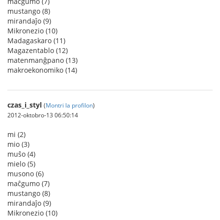
maĉgumo (7)
mustango (8)
mirandaĵo (9)
Mikronezio (10)
Madagaskaro (11)
Magazentablo (12)
matenmanĝpano (13)
makroekonomiko (14)
czas_i_styl
(
Montri la profilon
)
2012-oktobro-13 06:50:14
mi (2)
mio (3)
muŝo (4)
mielo (5)
musono (6)
maĉgumo (7)
mustango (8)
mirandaĵo (9)
Mikronezio (10)