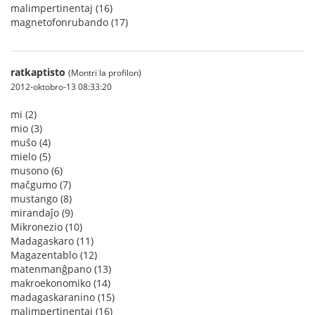
malimpertinentaj (16)
magnetofonrubando (17)
ratkaptisto
(Montri la profilon)
2012-oktobro-13 08:33:20
mi (2)
mio (3)
muŝo (4)
mielo (5)
musono (6)
maĉgumo (7)
mustango (8)
mirandaĵo (9)
Mikronezio (10)
Madagaskaro (11)
Magazentablo (12)
matenmanĝpano (13)
makroekonomiko (14)
madagaskaranino (15)
malimpertinentaj (16)