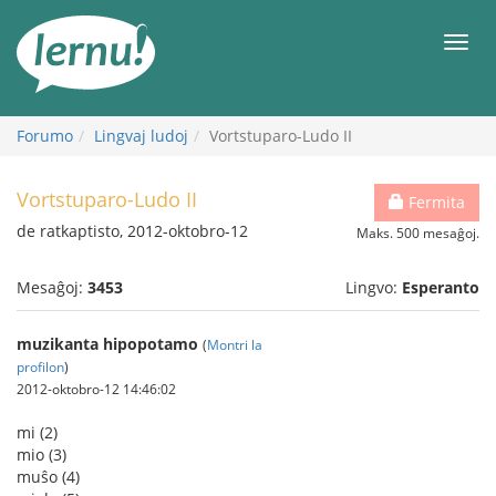
Al
la
Men
enhavo
Forumo
Lingvaj ludoj
Vortstuparo-Ludo II
Vortstuparo-Ludo II
Fermita
de ratkaptisto, 2012-oktobro-12
Maks. 500 mesaĝoj.
Mesaĝoj:
3453
Lingvo:
Esperanto
muzikanta hipopotamo
(
Montri la
profilon
)
2012-oktobro-12 14:46:02
mi (2)
mio (3)
muŝo (4)