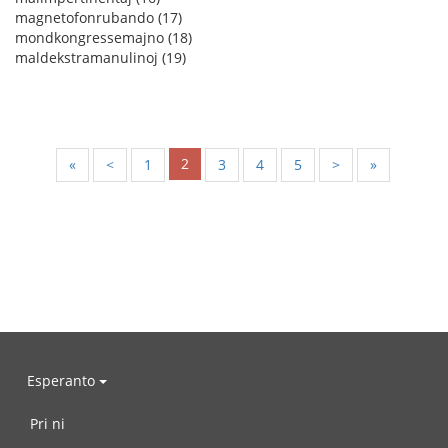
magnetofonrubando (17)
mondkongressemajno (18)
maldekstramanulinoj (19)
2
«
<
1
3
4
5
>
»
Esperanto
Pri ni