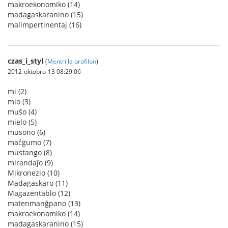
makroekonomiko (14)
madagaskaranino (15)
malimpertinentaj (16)
czas_i_styl
(
Montri la profilon
)
2012-oktobro-13 08:29:06
mi (2)
mio (3)
muŝo (4)
mielo (5)
musono (6)
maĉgumo (7)
mustango (8)
mirandaĵo (9)
Mikronezio (10)
Madagaskaro (11)
Magazentablo (12)
matenmanĝpano (13)
makroekonomiko (14)
madagaskaranino (15)