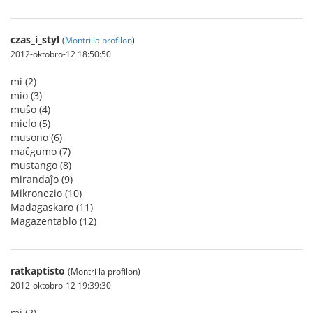
czas_i_styl
(
Montri la profilon
)
2012-oktobro-12 18:50:50
mi (2)
mio (3)
muŝo (4)
mielo (5)
musono (6)
maĉgumo (7)
mustango (8)
mirandaĵo (9)
Mikronezio (10)
Madagaskaro (11)
Magazentablo (12)
ratkaptisto
(Montri la profilon)
2012-oktobro-12 19:39:30
mi (2)