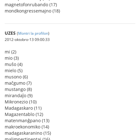
magnetofonrubando (17)
mondkongressemajno (18)
UZES
(
Montri la profilon
)
2012-oktobro-13 09:00:33
mi (2)
mio (3)
muŝo (4)
mielo (5)
musono (6)
maĉgumo (7)
mustango (8)
mirandaĵo (9)
Mikronezio (10)
Madagaskaro (11)
Magazentablo (12)
matenmanĝpano (13)
makroekonomiko (14)
madagaskaranino (15)
malimpertinentaj (16)