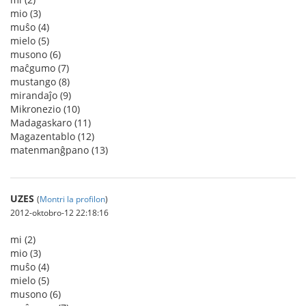
mio (3)
muŝo (4)
mielo (5)
musono (6)
maĉgumo (7)
mustango (8)
mirandaĵo (9)
Mikronezio (10)
Madagaskaro (11)
Magazentablo (12)
matenmanĝpano (13)
UZES
(
Montri la profilon
)
2012-oktobro-12 22:18:16
mi (2)
mio (3)
muŝo (4)
mielo (5)
musono (6)