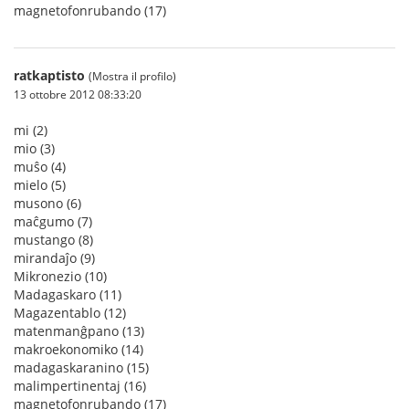
magnetofonrubando (17)
ratkaptisto
(Mostra il profilo)
13 ottobre 2012 08:33:20
mi (2)
mio (3)
muŝo (4)
mielo (5)
musono (6)
maĉgumo (7)
mustango (8)
mirandaĵo (9)
Mikronezio (10)
Madagaskaro (11)
Magazentablo (12)
matenmanĝpano (13)
makroekonomiko (14)
madagaskaranino (15)
malimpertinentaj (16)
magnetofonrubando (17)