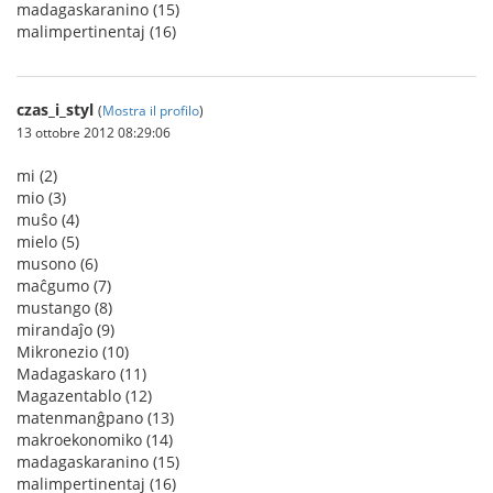
madagaskaranino (15)
malimpertinentaj (16)
czas_i_styl
(
Mostra il profilo
)
13 ottobre 2012 08:29:06
mi (2)
mio (3)
muŝo (4)
mielo (5)
musono (6)
maĉgumo (7)
mustango (8)
mirandaĵo (9)
Mikronezio (10)
Madagaskaro (11)
Magazentablo (12)
matenmanĝpano (13)
makroekonomiko (14)
madagaskaranino (15)
malimpertinentaj (16)