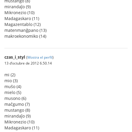
mustango (8)
mirandaĵo (9)
Mikronezio (10)
Madagaskaro (11)
Magazentablo (12)
matenmanĝpano (13)
makroekonomiko (14)
czas_i_styl
(
Mostra el perfil
)
13 d’octubre de 2012 6.50.14
mi (2)
mio (3)
muŝo (4)
mielo (5)
musono (6)
maĉgumo (7)
mustango (8)
mirandaĵo (9)
Mikronezio (10)
Madagaskaro (11)