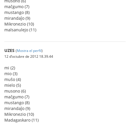
musono (6)
maĉgumo (7)
mustango (8)
mirandaĵo (9)
Mikronezio (10)
malsanulejo (11)
UZES
(
Mostra el perfil
)
12 d’octubre de 2012 18.39.44
mi (2)
mio (3)
muŝo (4)
mielo (5)
musono (6)
maĉgumo (7)
mustango (8)
mirandaĵo (9)
Mikronezio (10)
Madagaskaro (11)