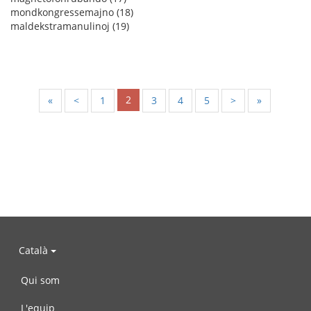
mondkongressemajno (18)
maldekstramanulinoj (19)
2
«
<
1
3
4
5
>
»
Català
Qui som
L'equip