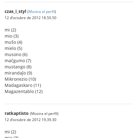
czas_i_styl
(
Mostra el perfil
)
12 d’octubre de 2012 18.50.50
mi (2)
mio (3)
muŝo (4)
mielo (5)
musono (6)
maĉgumo (7)
mustango (8)
mirandaĵo (9)
Mikronezio (10)
Madagaskaro (11)
Magazentablo (12)
ratkaptisto
(Mostra el perfil)
12 d’octubre de 2012 19.39.30
mi (2)
mio (3)