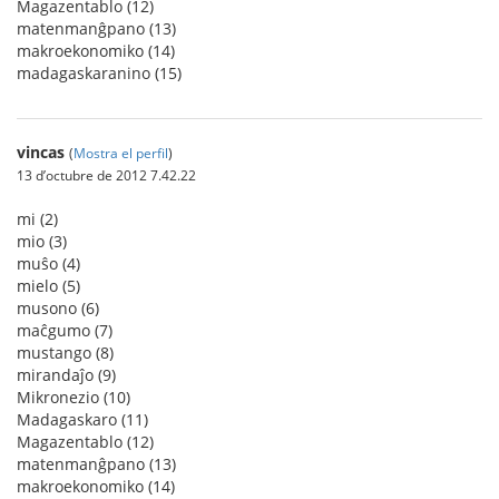
Magazentablo (12)
matenmanĝpano (13)
makroekonomiko (14)
madagaskaranino (15)
vincas
(
Mostra el perfil
)
13 d’octubre de 2012 7.42.22
mi (2)
mio (3)
muŝo (4)
mielo (5)
musono (6)
maĉgumo (7)
mustango (8)
mirandaĵo (9)
Mikronezio (10)
Madagaskaro (11)
Magazentablo (12)
matenmanĝpano (13)
makroekonomiko (14)