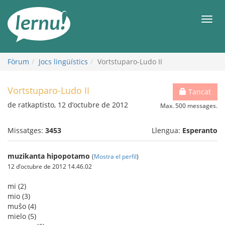
Al
contingut
Men
Fòrum
Jocs lingüístics
Vortstuparo-Ludo II
Vortstuparo-Ludo II
Tancat
de ratkaptisto, 12 d’octubre de 2012
Max. 500 messages.
Missatges:
3453
Llengua:
Esperanto
muzikanta hipopotamo
(
Mostra el perfil
)
12 d’octubre de 2012 14.46.02
mi (2)
mio (3)
muŝo (4)
mielo (5)