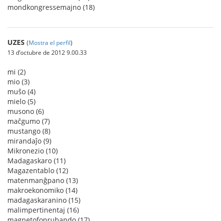
mondkongressemajno (18)
UZES
(
Mostra el perfil
)
13 d’octubre de 2012 9.00.33
mi (2)
mio (3)
muŝo (4)
mielo (5)
musono (6)
maĉgumo (7)
mustango (8)
mirandaĵo (9)
Mikronezio (10)
Madagaskaro (11)
Magazentablo (12)
matenmanĝpano (13)
makroekonomiko (14)
madagaskaranino (15)
malimpertinentaj (16)
magnetofonrubando (17)