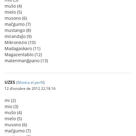
muŝo (4)
mielo (5)
musono (6)
maĉgumo (7)
mustango (8)
mirandaĵo (9)
Mikronezio (10)
Madagaskaro (11)
Magazentablo (12)
matenmanĝpano (13)
UZES
(
Mostra el perfil
)
12 d’octubre de 2012 22.18.16
mi (2)
mio (3)
muŝo (4)
mielo (5)
musono (6)
maĉgumo (7)