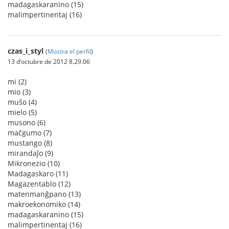
madagaskaranino (15)
malimpertinentaj (16)
czas_i_styl
(
Mostra el perfil
)
13 d’octubre de 2012 8.29.06
mi (2)
mio (3)
muŝo (4)
mielo (5)
musono (6)
maĉgumo (7)
mustango (8)
mirandaĵo (9)
Mikronezio (10)
Madagaskaro (11)
Magazentablo (12)
matenmanĝpano (13)
makroekonomiko (14)
madagaskaranino (15)
malimpertinentaj (16)