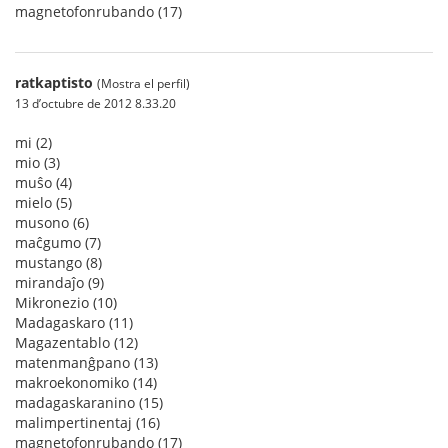
magnetofonrubando (17)
ratkaptisto
(Mostra el perfil)
13 d’octubre de 2012 8.33.20
mi (2)
mio (3)
muŝo (4)
mielo (5)
musono (6)
maĉgumo (7)
mustango (8)
mirandaĵo (9)
Mikronezio (10)
Madagaskaro (11)
Magazentablo (12)
matenmanĝpano (13)
makroekonomiko (14)
madagaskaranino (15)
malimpertinentaj (16)
magnetofonrubando (17)