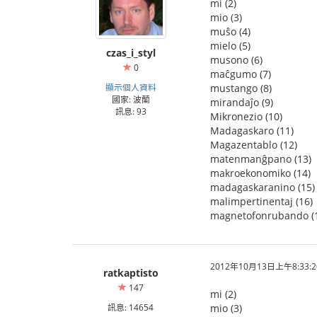
mi (2)
mio (3)
muŝo (4)
mielo (5)
czas_i_styl
musono (6)
0
maĉgumo (7)
顯示個人資料
mustango (8)
國家: 波蘭
mirandaĵo (9)
訊息: 93
Mikronezio (10)
Madagaskaro (11)
Magazentablo (12)
matenmanĝpano (13)
makroekonomiko (14)
madagaskaranino (15)
malimpertinentaj (16)
magnetofonrubando (
2012年10月13日上午8:33:2
ratkaptisto
147
mi (2)
訊息: 14654
mio (3)