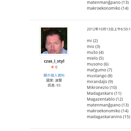
matenmanĝpano (13)
makroekonomiko (14)
2012年10月13日上午6:50:1
mi (2)
mio (3)
muŝo (4)
mielo (5)
czas_i_styl
musono (6)
0
maĉgumo (7)
顯示個人資料
mustango (8)
國家: 波蘭
mirandaĵo (9)
訊息: 93
Mikronezio (10)
Madagaskaro (11)
Magazentablo (12)
matenmanĝpano (13)
makroekonomiko (14)
madagaskaranino (15)