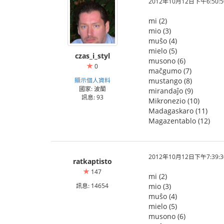
2012年10月12日下午6:50:5
mi (2)
mio (3)
muŝo (4)
mielo (5)
czas_i_styl
musono (6)
0
maĉgumo (7)
顯示個人資料
mustango (8)
國家: 波蘭
mirandaĵo (9)
訊息: 93
Mikronezio (10)
Madagaskaro (11)
Magazentablo (12)
2012年10月12日下午7:39:3
ratkaptisto
147
mi (2)
訊息: 14654
mio (3)
muŝo (4)
mielo (5)
musono (6)