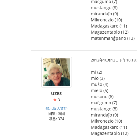
maĉgumo (7)
mustango (8)
mirandaĵo (9)
Mikronezio (10)
Madagaskaro (11)
Magazentablo (12)
matenmanĝpano (13)
2012年10月12日下午10:18:
mi (2)
mio (3)
muŝo (4)
mielo (5)
UZES
musono (6)
3
maĉgumo (7)
顯示個人資料
mustango (8)
國家: 法國
mirandaĵo (9)
訊息: 374
Mikronezio (10)
Madagaskaro (11)
Magazentablo (12)