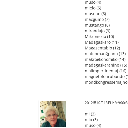
muŝo (4)
mielo (5)
musono (6)
maĉgumo (7)
mustango (8)
mirandaĵo (9)
Mikronezio (10)
Madagaskaro (11)
Magazentablo (12)
matenmanĝpano (13)
makroekonomiko (14)
madagaskaranino (15)
malimpertinentaj (16)
magnetofonrubando (
mondkongressemajno 
2012年10月13日上午9:00:3
mi (2)
mio (3)
muŝo (4)