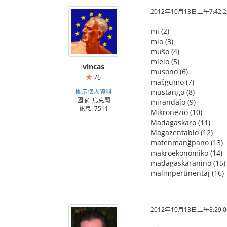
2012年10月13日上午7:42:2
mi (2)
mio (3)
muŝo (4)
mielo (5)
vincas
musono (6)
76
maĉgumo (7)
顯示個人資料
mustango (8)
國家: 烏克蘭
mirandaĵo (9)
訊息: 7511
Mikronezio (10)
Madagaskaro (11)
Magazentablo (12)
matenmanĝpano (13)
makroekonomiko (14)
madagaskaranino (15)
malimpertinentaj (16)
2012年10月13日上午8:29:0