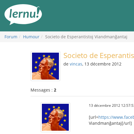
Aller
au
contenu
Forum
Humour
Societo de Esperantistoj Viandmanĝantaj
Societo de Esperanti
de
vincas
, 13 décembre 2012
Messages :
2
13 décembre 2012 12:57:5
[url=
https://www.face
Viandmanĝantaj[/url]