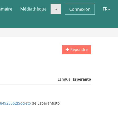
maire
Médiathèque
FR
Connexion
Répondre
Langue:
Esperanto
284925562]Societo
de Esperantistoj