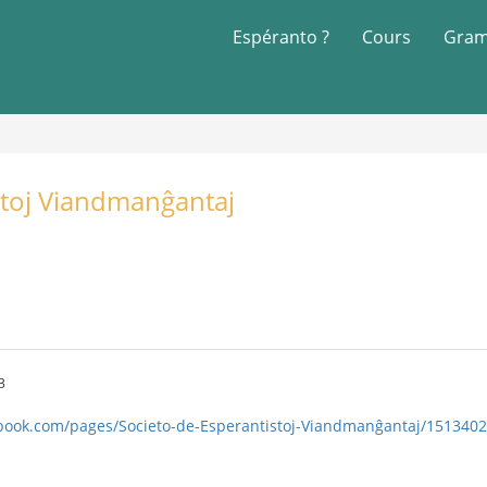
Espéranto ?
Cours
Gram
stoj Viandmanĝantaj
3
book.com/pages/Societo-de-Esperantistoj-Viandmanĝantaj/151340