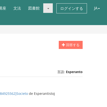
講座
文法
図書館
JA
ログインする
回答する
言語:
Esperanto
284925562]Societo
de Esperantistoj