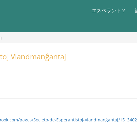
エスペラント？
j
stoj Viandmanĝantaj
book.com/pages/Societo-de-Esperantistoj-Viandmanĝantaj/151340