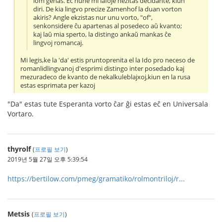
iom ĝenas. Eĉ nune mi iafoje hezitas decidante, kiun
diri. De kia lingvo precize Zamenhof la duan vorton
akiris? Angle ekzistas nur unu vorto, "of",
senkonsidere ĉu apartenas al posedeco aŭ kvanto;
kaj laŭ mia sperto, la distingo ankaŭ mankas ĉe
lingvoj romancaj.
Mi legis,ke la 'da' estis pruntoprenita el la Ido pro neceso de
romanlidlingvanoj d'esprimi distingo inter posedado kaj
mezuradeco de kvanto de nekalkuleblajxoj,kiun en la rusa
estas esprimata per kazoj
"Da" estas tute Esperanta vorto ĉar ĝi estas eĉ en Universala
Vortaro.
thyrolf
(
프로필 보기
)
2019년 5월 27일 오후 5:39:54
https://bertilow.com/pmeg/gramatiko/rolmontriloj/r...
Metsis
(
프로필 보기
)