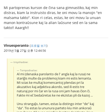
Mi partoprenas kurson de ĉina sana gimnastiko, kaj min
distras, kiam la instruisto diras, ke oni movu la manojn "en
malsama takto". Kion ri celas, estas, ke oni movu la unuan
manon kontraŭsune kaj la alian laŭsune sed en la sama
takto!! Aaargh!!
Vivuesperanto
(
프로필 보기
)
2019년 5월 27일 오후 12:44:56
troyshadow:
Tempodivalse:
Al mi (denaska parolanto de l' angla kaj la rusa) ne
stariĝis multe da problemoj kiam mi estis lernanta.
Mi scias ke multaj komencantoj plendas pri la
akuzativo kaj adjektiva akordo, sed ili estis tre
naturaj por mi ĉar en la rusa oni jam havas ĉion ĉi.
Fakte mi eĉ bedaŭretas ke ne ekzistas pli da kazoj ...
Unu strangaĵo, tamen, estas la distingo inter "de" kaj
"da". Tio estas la ununura parteto kiu min ankoraŭ