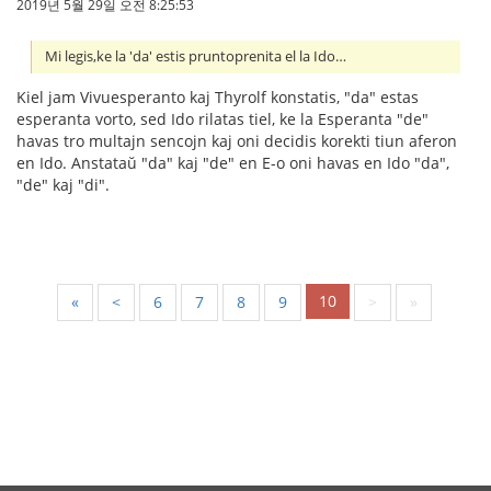
2019년 5월 29일 오전 8:25:53
Mi legis,ke la 'da' estis pruntoprenita el la Ido…
Kiel jam Vivuesperanto kaj Thyrolf konstatis, "da" estas
esperanta vorto, sed Ido rilatas tiel, ke la Esperanta "de"
havas tro multajn sencojn kaj oni decidis korekti tiun aferon
en Ido. Anstataŭ "da" kaj "de" en E-o oni havas en Ido "da",
"de" kaj "di".
10
«
<
6
7
8
9
>
»