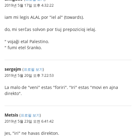
2019년 5월 17일 오후 4:32:22
iam mi legis ALAL por "iel al" (towards).
do, mi serĉas solvon por tiuj prepozicioj ielaj.
" vojaĝi etal Palestino.
" fumi etel ŝranko.
sergejm
(
프로필 보기
)
2019년 5월 20일 오후 7:22:53
La malo de "veni" estas "foriri". "Iri" estas "movi en ajna
direkto".
Metsis
(
프로필 보기
)
2019년 5월 23일 오전 6:41:42
Jes, "iri" ne havas direkton.