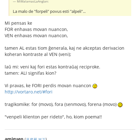
MiMalamasLaAnglan:
La malo de "forpeli" povus esti "alpeli"...
Mi pensas ke
FOR enhavas movan nuancon,
VEN enhavas movan nuancon,
tamen AL estas tiom ĝenerala, kaj ne akceptas derivacion
koheran kontraste al VEN (veni);
laŭ mi: veni kaj fori estas kontraŭaj reciproke.
tamen: ALI signifas kion?
Vi pravas, ke FORI perdis movan nuancon
http://vortaro.net/#fori
tragikomike: for (movo), fora (senmovo), forena (movo)
"venpeli klienton per rideto", ho, kiom poema!!
amigueo
(
프로필 보기
)