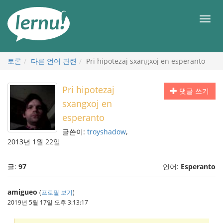
본
문
메
으
뉴
로
토론
다른 언어 관련
Pri hipotezaj sxangxoj en esperanto
Pri hipotezaj
댓글 쓰기
sxangxoj en
esperanto
글쓴이:
troyshadow
,
2013년 1월 22일
글:
97
언어:
Esperanto
amigueo
(
프로필 보기
)
2019년 5월 17일 오후 3:13:17