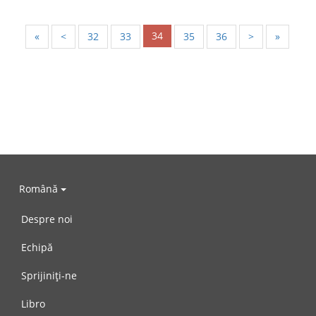
34
«
<
32
33
35
36
>
»
Română
Despre noi
Echipă
Sprijiniți-ne
Libro