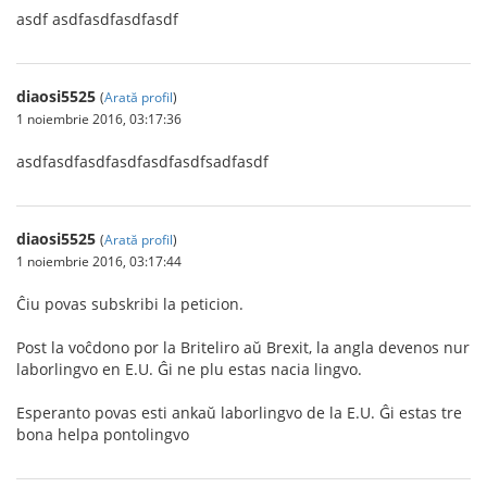
asdf asdfasdfasdfasdf
diaosi5525
(
Arată profil
)
1 noiembrie 2016, 03:17:36
asdfasdfasdfasdfasdfasdfsadfasdf
diaosi5525
(
Arată profil
)
1 noiembrie 2016, 03:17:44
Ĉiu povas subskribi la peticion.
Post la voĉdono por la Briteliro aŭ Brexit, la angla devenos nur
laborlingvo en E.U. Ĝi ne plu estas nacia lingvo.
Esperanto povas esti ankaŭ laborlingvo de la E.U. Ĝi estas tre
bona helpa pontolingvo