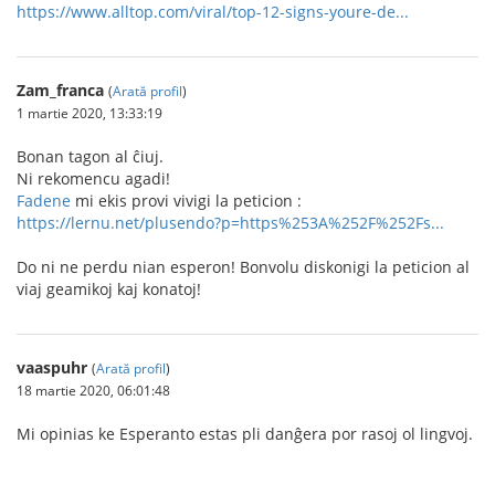
https://www.alltop.com/viral/top-12-signs-youre-de...
Zam_franca
(
Arată profil
)
1 martie 2020, 13:33:19
Bonan tagon al ĉiuj.
Ni rekomencu agadi!
Fadene
mi ekis provi vivigi la peticion :
https://lernu.net/plusendo?p=https%253A%252F%252Fs...
Do ni ne perdu nian esperon! Bonvolu diskonigi la peticion al
viaj geamikoj kaj konatoj!
vaaspuhr
(
Arată profil
)
18 martie 2020, 06:01:48
Mi opinias ke Esperanto estas pli danĝera por rasoj ol lingvoj.