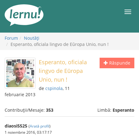
Mergi
la
Meni
conținut
Forum
Noutăţi
Esperanto, oficiala lingvo de Eŭropa Unio, nun !
Esperanto, oficiala
Răspunde
lingvo de Eŭropa
Unio, nun !
de
cspinola
, 11
februarie 2013
Contribuții/Mesaje:
353
Limbă:
Esperanto
diaosi5525
(
Arată profil
)
1 noiembrie 2016, 03:17:17