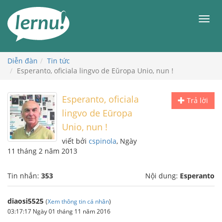
Đi
đến
Men
phần
nội
dung
Diễn đàn
Tin tức
Esperanto, oficiala lingvo de Eŭropa Unio, nun !
Esperanto, oficiala
Trả lời
lingvo de Eŭropa
Unio, nun !
viết bởi
cspinola
, Ngày
11 tháng 2 năm 2013
Tin nhắn:
353
Nội dung:
Esperanto
diaosi5525
(
Xem thông tin cá nhân
)
03:17:17 Ngày 01 tháng 11 năm 2016