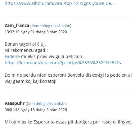
https://www.alltop.com/viral/top-12-signs-youre-de...
Zam_franca
(
Xem thông tin cá nhân
)
13:33:19 Ngày 01 tháng 3 năm 2020
Bonan tagon al ĉiuj.
Ni rekomencu agadi!
Fadene
mi ekis provi vivigi la peticion :
https://lernu.net/plusendo?p=https%253A%252F%252Fs...
Do ni ne perdu nian esperon! Bonvolu diskonigi la peticion al
viaj geamikoj kaj konatoj!
vaaspuhr
(
Xem thông tin cá nhân
)
06:01:48 Ngày 18 tháng 3 năm 2020
Mi opinias ke Esperanto estas pli danĝera por rasoj ol lingvoj.