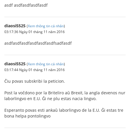
asdf asdfasdfasdfasdf
diaosi5525
(
Xem thông tin cá nhân
)
03:17:36 Ngày 01 tháng 11 năm 2016
asdfasdfasdfasdfasdfasdfsadfasdf
diaosi5525
(
Xem thông tin cá nhân
)
03:17:44 Ngày 01 tháng 11 năm 2016
Ĉiu povas subskribi la peticion.
Post la voĉdono por la Briteliro aŭ Brexit, la angla devenos nur
laborlingvo en E.U. Ĝi ne plu estas nacia lingvo.
Esperanto povas esti ankaŭ laborlingvo de la E.U. Ĝi estas tre
bona helpa pontolingvo