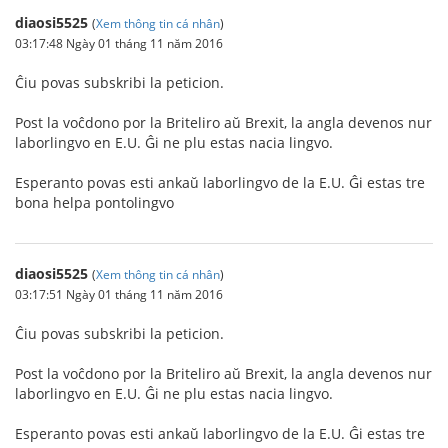
diaosi5525
(
Xem thông tin cá nhân
)
03:17:48 Ngày 01 tháng 11 năm 2016
Ĉiu povas subskribi la peticion.
Post la voĉdono por la Briteliro aŭ Brexit, la angla devenos nur
laborlingvo en E.U. Ĝi ne plu estas nacia lingvo.
Esperanto povas esti ankaŭ laborlingvo de la E.U. Ĝi estas tre
bona helpa pontolingvo
diaosi5525
(
Xem thông tin cá nhân
)
03:17:51 Ngày 01 tháng 11 năm 2016
Ĉiu povas subskribi la peticion.
Post la voĉdono por la Briteliro aŭ Brexit, la angla devenos nur
laborlingvo en E.U. Ĝi ne plu estas nacia lingvo.
Esperanto povas esti ankaŭ laborlingvo de la E.U. Ĝi estas tre