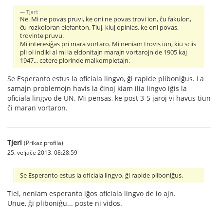
Tjeri:
Ne. Mi ne povas pruvi, ke oni ne povas trovi ion, ĉu fakulon,
ĉu rozkoloran elefanton. Tiuj, kiuj opinias, ke oni povas,
trovinte pruvu.
Mi interesiĝas pri mara vortaro. Mi neniam trovis iun, kiu sciis
pli ol indiki al mi la eldonitajn marajn vortarojn de 1905 kaj
1947... cetere plorinde malkompletajn.
Se Esperanto estus la oficiala lingvo, ĝi rapide pliboniĝus. La
samajn problemojn havis la ĉinoj kiam ilia lingvo iĝis la
oficiala lingvo de UN. Mi pensas, ke post 3-5 jaroj vi havus tiun
ĉi maran vortaron.
Tjeri
(Prikaz profila)
25. veljače 2013. 08:28:59
Se Esperanto estus la oficiala lingvo, ĝi rapide pliboniĝus.
Tiel, neniam esperanto iĝos oficiala lingvo de io ajn.
Unue, ĝi pliboniĝu... poste ni vidos.