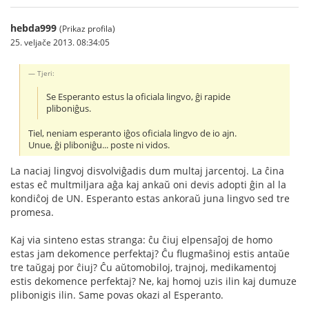
hebda999
(Prikaz profila)
25. veljače 2013. 08:34:05
Tjeri:
Se Esperanto estus la oficiala lingvo, ĝi rapide
pliboniĝus.
Tiel, neniam esperanto iĝos oficiala lingvo de io ajn.
Unue, ĝi pliboniĝu... poste ni vidos.
La naciaj lingvoj disvolviĝadis dum multaj jarcentoj. La ĉina
estas eĉ multmiljara aĝa kaj ankaŭ oni devis adopti ĝin al la
kondiĉoj de UN. Esperanto estas ankoraŭ juna lingvo sed tre
promesa.
Kaj via sinteno estas stranga: ĉu ĉiuj elpensaĵoj de homo
estas jam dekomence perfektaj? Ĉu flugmaŝinoj estis antaŭe
tre taŭgaj por ĉiuj? Ĉu aŭtomobiloj, trajnoj, medikamentoj
estis dekomence perfektaj? Ne, kaj homoj uzis ilin kaj dumuze
plibonigis ilin. Same povas okazi al Esperanto.