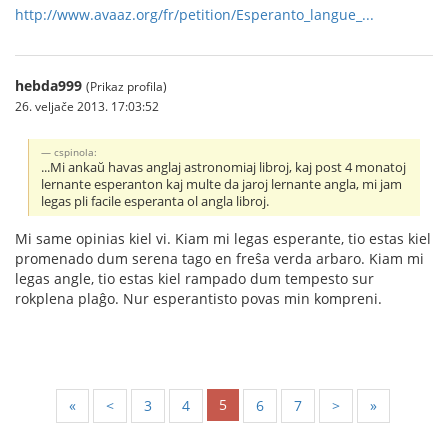
http://www.avaaz.org/fr/petition/Esperanto_langue_...
hebda999
(Prikaz profila)
26. veljače 2013. 17:03:52
cspinola:
...Mi ankaŭ havas anglaj astronomiaj libroj, kaj post 4 monatoj
lernante esperanton kaj multe da jaroj lernante angla, mi jam
legas pli facile esperanta ol angla libroj.
Mi same opinias kiel vi. Kiam mi legas esperante, tio estas kiel
promenado dum serena tago en freŝa verda arbaro. Kiam mi
legas angle, tio estas kiel rampado dum tempesto sur
rokplena plaĝo. Nur esperantisto povas min kompreni.
5
«
<
3
4
6
7
>
»