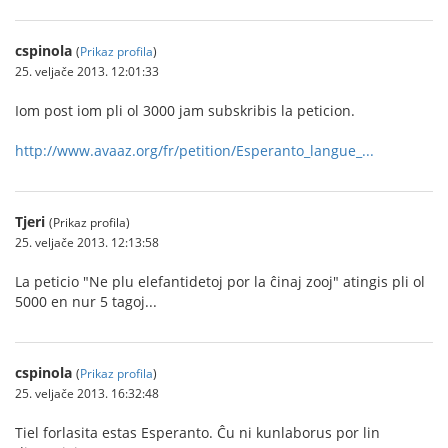
cspinola
(
Prikaz profila
)
25. veljače 2013. 12:01:33
Iom post iom pli ol 3000 jam subskribis la peticion.
http://www.avaaz.org/fr/petition/Esperanto_langue_...
Tjeri
(Prikaz profila)
25. veljače 2013. 12:13:58
La peticio "Ne plu elefantidetoj por la ĉinaj zooj" atingis pli ol
5000 en nur 5 tagoj...
cspinola
(
Prikaz profila
)
25. veljače 2013. 16:32:48
Tiel forlasita estas Esperanto. Ĉu ni kunlaborus por lin