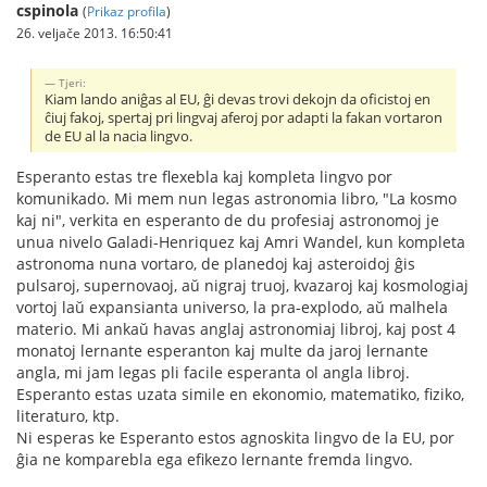
cspinola
(
Prikaz profila
)
26. veljače 2013. 16:50:41
Tjeri:
Kiam lando aniĝas al EU, ĝi devas trovi dekojn da oficistoj en
ĉiuj fakoj, spertaj pri lingvaj aferoj por adapti la fakan vortaron
de EU al la nacia lingvo.
Esperanto estas tre flexebla kaj kompleta lingvo por
komunikado. Mi mem nun legas astronomia libro, "La kosmo
kaj ni", verkita en esperanto de du profesiaj astronomoj je
unua nivelo Galadi-Henriquez kaj Amri Wandel, kun kompleta
astronoma nuna vortaro, de planedoj kaj asteroidoj ĝis
pulsaroj, supernovaoj, aŭ nigraj truoj, kvazaroj kaj kosmologiaj
vortoj laŭ expansianta universo, la pra-explodo, aŭ malhela
materio. Mi ankaŭ havas anglaj astronomiaj libroj, kaj post 4
monatoj lernante esperanton kaj multe da jaroj lernante
angla, mi jam legas pli facile esperanta ol angla libroj.
Esperanto estas uzata simile en ekonomio, matematiko, fiziko,
literaturo, ktp.
Ni esperas ke Esperanto estos agnoskita lingvo de la EU, por
ĝia ne komparebla ega efikezo lernante fremda lingvo.