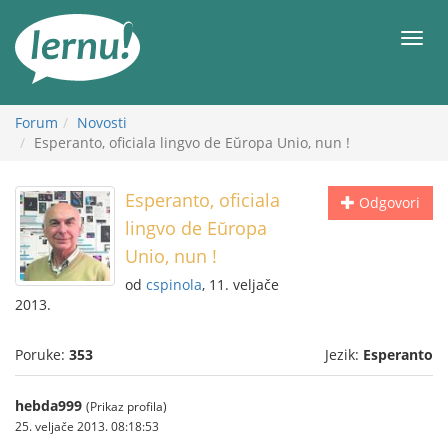
Sadržaj
Meni
Forum
Novosti
Esperanto, oficiala lingvo de Eŭropa Unio, nun !
Esperanto, oficiala
Odgovori
lingvo de Eŭropa
Unio, nun !
od
cspinola
, 11. veljače
2013.
Poruke:
353
Jezik:
Esperanto
hebda999
(Prikaz profila)
25. veljače 2013. 08:18:53