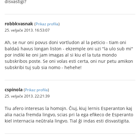
disvastigi?
robbkvasnak
(
Prikaz profila
)
25. veljače 2013. 16:53:07
Ah, se nur oni povus doni vortludon al la peticio - tiam oni
baldaŭ havus longan liston - ekzemple oni uzi "la ulo sub mi"
por indiki ke oni jam imagas al si kiu el la tuta mondo
subskribos poste. Se oni volas esti certa, oni nur petu amikon
subskribi tuj sub sia nomo - hehehe!
cspinola
(
Prikaz profila
)
25. veljače 2013. 22:21:39
Tiu afero interesas la homojn. Ĉiuj, kiuj lernis Esperanton kaj
alia nacia fremda lingvo, scias pri la ega efikeco de Esperanto
kiel internacia neŭtrala lingvo. Tial ĝi indas esti disvastigita.