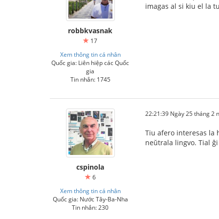
imagas al si kiu el la
robbkvasnak
17
Xem thông tin cá nhân
Quốc gia: Liên hiệp các Quốc
gia
Tin nhắn: 1745
22:21:39 Ngày 25 tháng 2
Tiu afero interesas la 
neŭtrala lingvo. Tial ĝi
cspinola
6
Xem thông tin cá nhân
Quốc gia: Nước Tây-Ba-Nha
Tin nhắn: 230