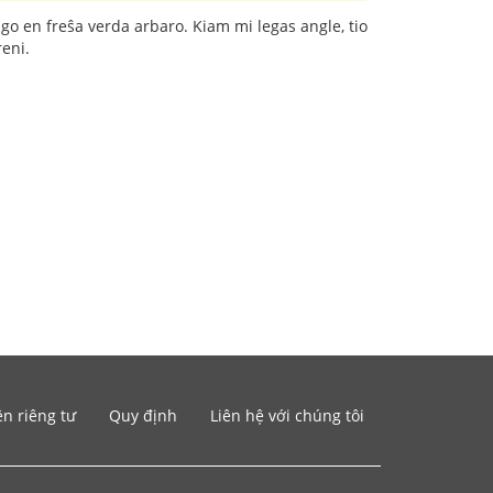
go en freŝa verda arbaro. Kiam mi legas angle, tio
eni.
n riêng tư
Quy định
Liên hệ với chúng tôi