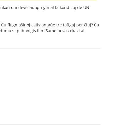
ankaŭ oni devis adopti ĝin al la kondiĉoj de UN.
Ĉu flugmaŝinoj estis antaŭe tre taŭgaj por ĉiuj? Ĉu
 dumuze plibonigis ilin. Same povas okazi al