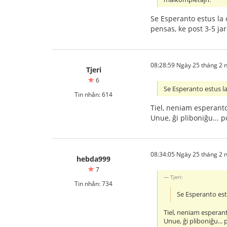
Se Esperanto estus la o
pensas, ke post 3-5 jar
08:28:59 Ngày 25 tháng 2
Tjeri
6
Se Esperanto estus la 
Tin nhắn: 614
Tiel, neniam esperanto 
Unue, ĝi pliboniĝu... p
08:34:05 Ngày 25 tháng 2
hebda999
7
Tjeri:
Tin nhắn: 734
Se Esperanto estu
Tiel, neniam esperanto
Unue, ĝi pliboniĝu... 