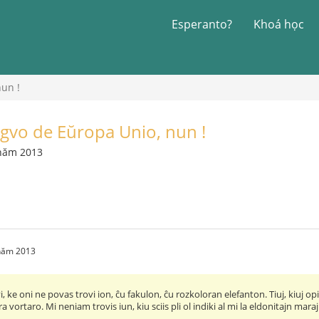
Esperanto?
Khoá học
nun !
ingvo de Eŭropa Unio, nun !
 năm 2013
 năm 2013
, ke oni ne povas trovi ion, ĉu fakulon, ĉu rozkoloran elefanton. Tiuj, kiuj op
a vortaro. Mi neniam trovis iun, kiu sciis pli ol indiki al mi la eldonitajn mar