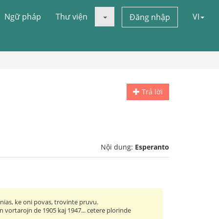
Ngữ pháp
Thư viện
VI
Đăng nhập
Trả lời
Nội dung:
Esperanto
inias, ke oni povas, trovinte pruvu.
ajn vortarojn de 1905 kaj 1947... cetere plorinde