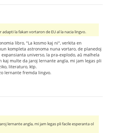
or adapti la fakan vortaron de EU al la nacia lingvo.
omia libro, "La kosmo kaj ni", verkita en
 kun kompleta astronoma nuna vortaro, de planedoj
laŭ expansianta universo, la pra-explodo, aŭ malhela
 kaj multe da jaroj lernante angla, mi jam legas pli
ko, literaturo, ktp.
zo lernante fremda lingvo.
roj lernante angla, mi jam legas pli facile esperanta ol