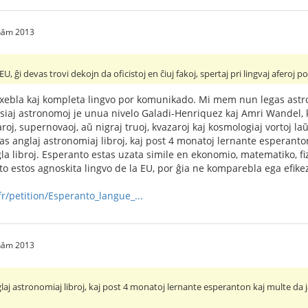
 năm 2013
U, ĝi devas trovi dekojn da oficistoj en ĉiuj fakoj, spertaj pri lingvaj aferoj p
exebla kaj kompleta lingvo por komunikado. Mi mem nun legas astron
siaj astronomoj je unua nivelo Galadi-Henriquez kaj Amri Wandel,
aroj, supernovaoj, aŭ nigraj truoj, kvazaroj kaj kosmologiaj vortoj 
s anglaj astronomiaj libroj, kaj post 4 monatoj lernante esperanton
la libroj. Esperanto estas uzata simile en ekonomio, matematiko, fizi
o estos agnoskita lingvo de la EU, por ĝia ne komparebla ega efike
r/petition/Esperanto_langue_...
 năm 2013
laj astronomiaj libroj, kaj post 4 monatoj lernante esperanton kaj multe da ja