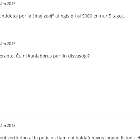
 năm 2013
ntidetoj por la ĉinaj zooj" atingis pli ol 5000 en nur 5 tagoj...
 năm 2013
peranto. Ĉu ni kunlaborus por lin disvastigi?
 năm 2013
ni vortludon al la peticio - tiam oni baldaŭ havus longan liston - e