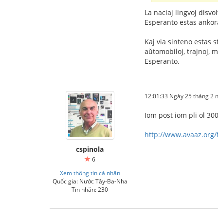
La naciaj lingvoj disvo
Esperanto estas ankor
Kaj via sinteno estas 
aŭtomobiloj, trajnoj, 
Esperanto.
12:01:33 Ngày 25 tháng 2
Iom post iom pli ol 300
http://www.avaaz.org/f
cspinola
6
Xem thông tin cá nhân
Quốc gia: Nước Tây-Ba-Nha
Tin nhắn: 230