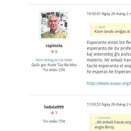
16:50:41 Ngày 26 tháng 2
Tjeri:
Kiam lando aniĝas al E
Esperanto estas tre fl
cspinola
esperanto de du profe
6
kaj asteroidoj ĝis puls
materio. Mi ankaŭ hava
Xem thông tin cá nhân
Quốc gia: Nước Tây-Ba-Nha
facile esperanta ol ang
Tin nhắn: 230
Ni esperas ke Esperant
http://www.avaaz.org/f
17:03:52 Ngày 26 tháng 2
hebda999
7
cspinola:
Tin nhắn: 734
...Mi ankaŭ havas ang
angla libroj.