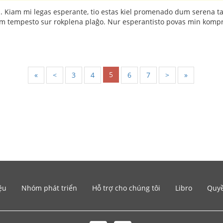
i. Kiam mi legas esperante, tio estas kiel promenado dum serena ta
m tempesto sur rokplena plaĝo. Nur esperantisto povas min kompr
5
«
<
3
4
6
7
>
»
ệu
Nhóm phát triển
Hỗ trợ cho chúng tôi
Libro
Quyề