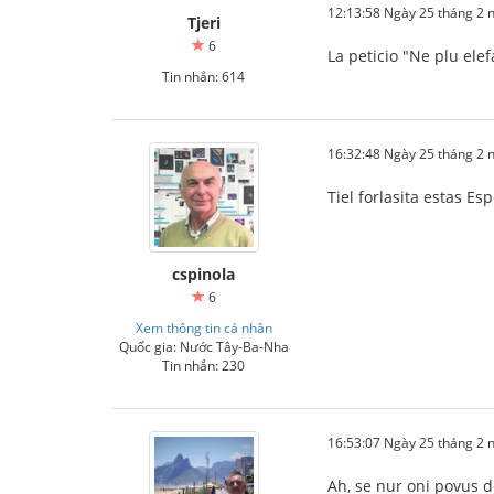
12:13:58 Ngày 25 tháng 2
Tjeri
6
La peticio "Ne plu elefa
Tin nhắn: 614
16:32:48 Ngày 25 tháng 2
Tiel forlasita estas Es
cspinola
6
Xem thông tin cá nhân
Quốc gia: Nước Tây-Ba-Nha
Tin nhắn: 230
16:53:07 Ngày 25 tháng 2
Ah, se nur oni povus do