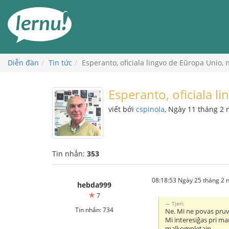
Đi
đến
phần
nội
dung
Diễn đàn
Tin tức
Esperanto, oficiala lingvo de Eŭropa Unio, 
Esperanto, oficiala l
viết bởi
cspinola
, Ngày 11 tháng 2
Tin nhắn:
353
08:18:53 Ngày 25 tháng 2
hebda999
7
Tjeri:
Tin nhắn: 734
Ne. Mi ne povas pruvi
Mi interesiĝas pri mar
malkompletajn.