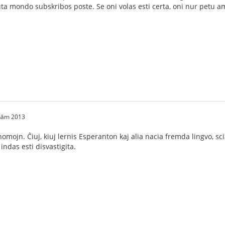
 tuta mondo subskribos poste. Se oni volas esti certa, oni nur petu 
 năm 2013
homojn. Ĉiuj, kiuj lernis Esperanton kaj alia nacia fremda lingvo, sc
 indas esti disvastigita.