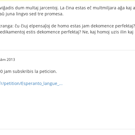
lviĝadis dum multaj jarcentoj. La ĉina estas eĉ multmiljara aĝa kaj 
aŭ juna lingvo sed tre promesa.
stranga: ĉu ĉiuj elpensaĵoj de homo estas jam dekomence perfektaj? 
medikamentoj estis dekomence perfektaj? Ne, kaj homoj uzis ilin kaj
 năm 2013
0 jam subskribis la peticion.
r/petition/Esperanto_langue_...