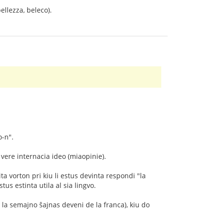
ellezza, beleco).
o-n".
 vere internacia ideo (miaopinie).
ta vorton pri kiu li estus devinta respondi "la
tus estinta utila al sia lingvo.
de la semajno ŝajnas deveni de la franca), kiu do