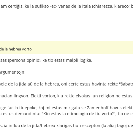
m certiĝis, ke la sufikso -ec- venas de la itala (chiarezza, klareco; b
de la hebrea vorto
as (persona opinio), ke tio estas malpli logika.
argumentojn:
ole de la jida aŭ de la hebrea, oni certe estus havinta rekte "ŝabat
acian lingvon. Elekti vorton, kiu rekte elvokas iun religion ne estus
tage facila tiuepoke, kaj mi estus mirigata se Zamenhoff havus elekti
u estus demandinta: "Kio estas la etimologio de tiu vorto?"; tio ne es
is, ia influo de la jida/hebrea klarigas tiun escepton (la aliaj tagoj 