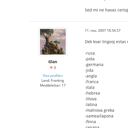
Sed mi ne havas certaj
11. nov. 2007 18.54.57
Dek kvar lingvoj estas
-rusa
-pola
Glan
-germana
0
-jida
Vise profilen
-angla
Land: Frankrig
-franca
Meddelelser: 17
-itala
-hebrea
-litova
-latina
-malnova greka
-samea/lapona
-finna
-japana