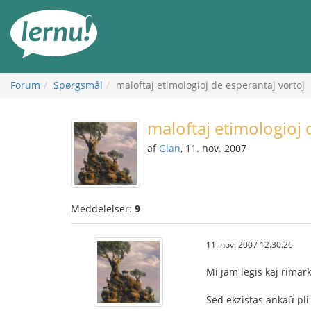
Til
indholdet
Forum
Spørgsmål
maloftaj etimologioj de esperantaj vortoj
maloftaj etimologioj 
af
Glan
, 11. nov. 2007
Meddelelser:
9
11. nov. 2007 12.30.26
Mi jam legis kaj rimark
Sed ekzistas ankaŭ pli 