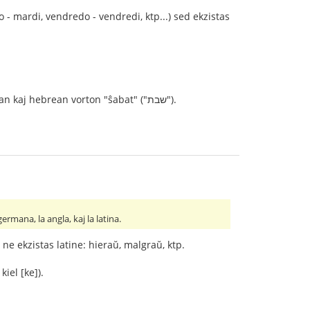
- mardi, vendredo - vendredi, ktp...) sed ekzistas
Estas tre persona kaj hipoteza opinio, sed mi pensas ke la vorto "sabato" eble kaŝas la jidan kaj hebrean vorton "ŝabat" ("שבת").
germana, la angla, kaj la latina.
u ne ekzistas latine: hieraŭ, malgraŭ, ktp.
kiel [ke]).