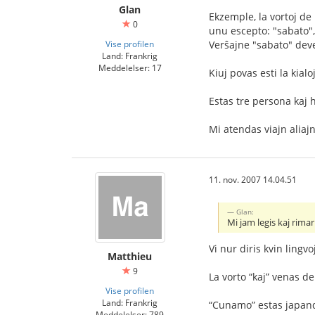
Glan
Ekzemple, la vortoj de
0
unu escepto: "sabato", 
Vise profilen
Verŝajne "sabato" deve
Land: Frankrig
Meddelelser: 17
Kiuj povas esti la kialo
Mi atendas viajn alia
11. nov. 2007 14.04.51
Glan:
Mi jam legis kaj rimar
Vi nur diris kvin lingv
Matthieu
9
La vorto “kaj” venas d
Vise profilen
Land: Frankrig
“Cunamo” estas japan
Meddelelser: 789