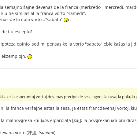
 la semajno ŝajne devenas de la franca (merkredo - mercredi, mardo 
kiu ne similas al la franca vorto "samedi".
nas de la itala vorto..."sabato"
.
j de tiu escepto?
jn ekzemplojn.
kis, ke la esperantaj vortoj devenas precipe de ses lingvoj: la rusa, la pola, la 
ojn: la franca verŝajne estas la sesa. Ja estas francdevenaj vortoj, ki
e la malnovgreka καί (
kaí
, elparolata [kaj]; la novgrekan και oni diras 
devana vorto (津波,
tsunami
).