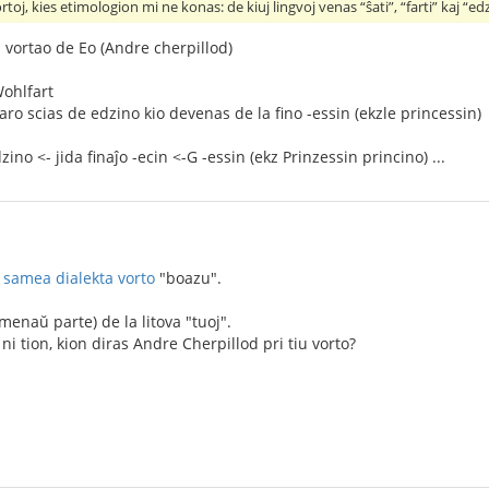
toj, kies etimologion mi ne konas: de kiuj lingvoj venas “ŝati”, “farti” kaj “ed
 vortao de Eo (Andre cherpillod)
Wohlfart
aro scias de edzino kio devenas de la fino -essin (ekzle princessin)
ino <- jida finaĵo -ecin <-G -essin (ekz Prinzessin princino) ...
a
samea dialekta vorto
"boazu".
menaŭ parte) de la litova "tuoj".
 ni tion, kion diras Andre Cherpillod pri tiu vorto?