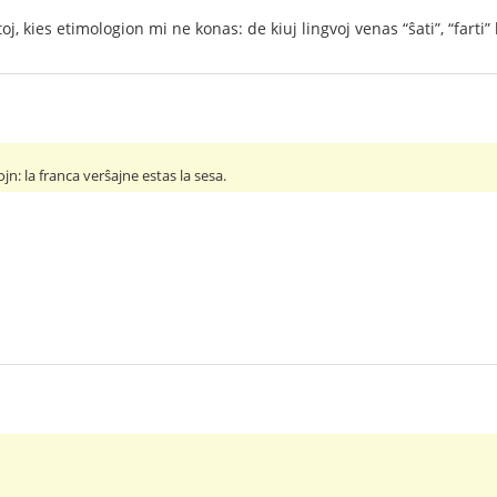
oj, kies etimologion mi ne konas: de kiuj lingvoj venas “ŝati”, “farti” 
ojn: la franca verŝajne estas la sesa.