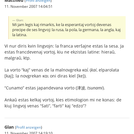
Matthieu
(
Profil anzeigen
)
11. November 2007 14:04:51
Glan:
Mi jam legis kaj rimarkis, ke la esperantaj vortoj devenas
precipe de ses lingvoj: la rusa, la pola, la germana, la angla, kaj
la latina.
Vi nur diris kvin lingvojn: la franca verŝajne estas la sesa. Ja
estas francdevenaj vortoj, kiu ne ekzistas latine: hieraŭ,
malgraŭ, ktp.
La vorto “kaj” venas de la malnovgreka καί (
kaí
, elparolata
[kaj]; la novgrekan και oni diras kiel [ke]).
“Cunamo” estas japandevana vorto (津波,
tsunami
).
Ankaŭ estas kelkaj vortoj, kies etimologion mi ne konas: de
kiuj lingvoj venas “ŝati”, “farti” kaj “edzo”?
Glan
(
Profil anzeigen
)
11. November 2007 14:19:10