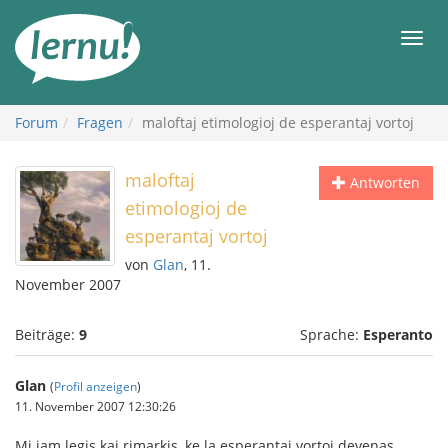
Zum
Inhalt
Men
Forum
Fragen
maloftaj etimologioj de esperantaj vortoj
maloftaj
Antworten
etimologioj de
esperantaj vortoj
von
Glan
, 11.
November 2007
Beiträge:
9
Sprache:
Esperanto
Glan
(
Profil anzeigen
)
11. November 2007 12:30:26
Mi jam legis kaj rimarkis, ke la esperantaj vortoj devenas