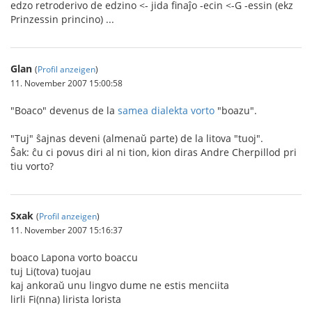
edzo retroderivo de edzino <- jida finaĵo -ecin <-G -essin (ekz
Prinzessin princino) ...
Glan
(
Profil anzeigen
)
11. November 2007 15:00:58
"Boaco" devenus de la
samea dialekta vorto
"boazu".
"Tuj" ŝajnas deveni (almenaŭ parte) de la litova "tuoj".
Ŝak: ĉu ci povus diri al ni tion, kion diras Andre Cherpillod pri
tiu vorto?
Sxak
(
Profil anzeigen
)
11. November 2007 15:16:37
boaco Lapona vorto boaccu
tuj Li(tova) tuojau
kaj ankoraŭ unu lingvo dume ne estis menciita
lirli Fi(nna) lirista lorista