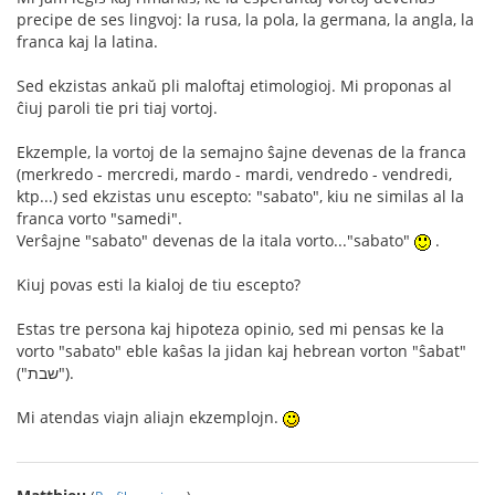
precipe de ses lingvoj: la rusa, la pola, la germana, la angla, la
franca kaj la latina.
Sed ekzistas ankaŭ pli maloftaj etimologioj. Mi proponas al
ĉiuj paroli tie pri tiaj vortoj.
Ekzemple, la vortoj de la semajno ŝajne devenas de la franca
(merkredo - mercredi, mardo - mardi, vendredo - vendredi,
ktp...) sed ekzistas unu escepto: "sabato", kiu ne similas al la
franca vorto "samedi".
Verŝajne "sabato" devenas de la itala vorto..."sabato"
.
Kiuj povas esti la kialoj de tiu escepto?
Estas tre persona kaj hipoteza opinio, sed mi pensas ke la
vorto "sabato" eble kaŝas la jidan kaj hebrean vorton "ŝabat"
("שבת").
Mi atendas viajn aliajn ekzemplojn.