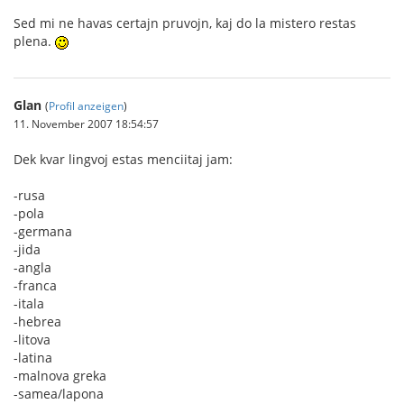
Sed mi ne havas certajn pruvojn, kaj do la mistero restas
plena.
Glan
(
Profil anzeigen
)
11. November 2007 18:54:57
Dek kvar lingvoj estas menciitaj jam:
-rusa
-pola
-germana
-jida
-angla
-franca
-itala
-hebrea
-litova
-latina
-malnova greka
-samea/lapona