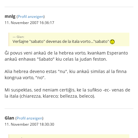
mnlg
(
Profil anzeigen
)
11. November 2007 16:36:17
Glan:
Verŝajne "sabato" devenas de la itala vorto..."sabato"
Ĝi povus veni ankaŭ de la hebrea vorto, kvankam Esperanto
ankaŭ enhavas "ŝabato" kiu celas la judan feston.
Alia hebrea deveno estas "nu", kiu ankaŭ similas al la finna
kongrua vorto, "no".
Mi suspektas, sed neniam certiĝis, ke la sufikso -ec- venas de
la itala (chiarezza, klareco; bellezza, beleco).
Glan
(
Profil anzeigen
)
11. November 2007 18:30:30