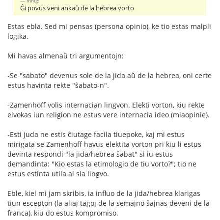
mnlg:
Ĝi povus veni ankaŭ de la hebrea vorto
Estas ebla. Sed mi pensas (persona opinio), ke tio estas malpli
logika.
Mi havas almenaŭ tri argumentojn:
-Se "sabato" devenus sole de la jida aŭ de la hebrea, oni certe
estus havinta rekte "ŝabato-n".
-Zamenhoff volis internacian lingvon. Elekti vorton, kiu rekte
elvokas iun religion ne estus vere internacia ideo (miaopinie).
-Esti juda ne estis ĉiutage facila tiuepoke, kaj mi estus
mirigata se Zamenhoff havus elektita vorton pri kiu li estus
devinta respondi "la jida/hebrea ŝabat" si iu estus
demandinta: "Kio estas la etimologio de tiu vorto?"; tio ne
estus estinta utila al sia lingvo.
Eble, kiel mi jam skribis, ia influo de la jida/hebrea klarigas
tiun escepton (la aliaj tagoj de la semajno ŝajnas deveni de la
franca), kiu do estus kompromiso.