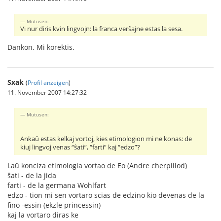
Mutusen:
Vi nur diris kvin lingvojn: la franca verŝajne estas la sesa.
Dankon. Mi korektis.
Sxak
(
Profil anzeigen
)
11. November 2007 14:27:32
Mutusen:
Ankaŭ estas kelkaj vortoj, kies etimologion mi ne konas: de
kiuj lingvoj venas “ŝati”, “farti” kaj “edzo”?
Laŭ konciza etimologia vortao de Eo (Andre cherpillod)
ŝati - de la jida
farti - de la germana Wohlfart
edzo - tion mi sen vortaro scias de edzino kio devenas de la
fino -essin (ekzle princessin)
kaj la vortaro diras ke