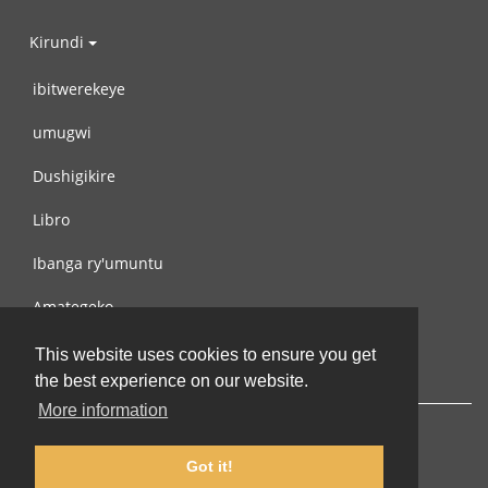
Kirundi
ibitwerekeye
umugwi
Dushigikire
Libro
Ibanga ry'umuntu
Amategeko
Turondere
This website uses cookies to ensure you get
the best experience on our website.
More information
Got it!