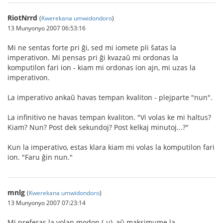
RiotNrrd
(
Kwerekana umwidondoro
)
13 Munyonyo 2007 06:53:16
Mi ne sentas forte pri ĝi, sed mi iomete pli ŝatas la
imperativon. Mi pensas pri ĝi kvazaŭ mi ordonas la
komputilon fari ion - kiam mi ordonas ion ajn, mi uzas la
imperativon.
La imperativo ankaŭ havas tempan kvaliton - plejparte "nun".
La infinitivo ne havas tempan kvaliton. "Vi volas ke mi haltus?
Kiam? Nun? Post dek sekundoj? Post kelkaj minutoj...?"
Kun la imperativo, estas klara kiam mi volas la komputilon fari
ion. "Faru ĝin nun."
mnlg
(
Kwerekana umwidondoro
)
13 Munyonyo 2007 07:23:14
Mi preferas la volan modon (-u), aŭ maksimume la