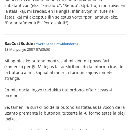
substantivon (ekz. "Ensaluto", "Sendo", ktp). Tiujn mi trovas en
la itala, kaj, mi kredas, en la angla. Infinitivojn mi tute ne
ŝatas, kaj mi akceptus ilin se estus vorto "por" antaŭe (ekz.
"Por antaŭmontri", "Por elsaluti").
BasCostBudde
(
Kwerekana umwidondoro
)
13 Munyonyo 2007 07:30:03
Mi opinias ke butono montras al mi kion mi povas fari
(komenci) per ĝi. Mi legas la surskribon, do la informo iras de
la butono al mi, kaj tial al mi la -u formon ŝajnas iomete
stranga.
En mia nacia lingvo tradukita tiuj ordonoj ofte ricevas -i
formon.
Se, tamen, la surskribo de la butono anstataŭas la voĉon de la
uzanto premanta la butonon, tutcerte la -u formo estas la plej
logika.