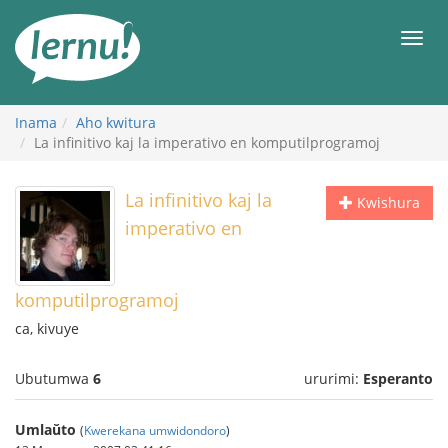
Ku
rupapuro
Urut
rw'ibirimwo
Inama
Aho kwitura
La infinitivo kaj la imperativo en komputilprogramoj
La infinitivo kaj la
Kwishura
imperativo en
komputilprogramoj
ca, kivuye
Ubutumwa
6
ururimi:
Esperanto
Umlaŭto
(
Kwerekana umwidondoro
)