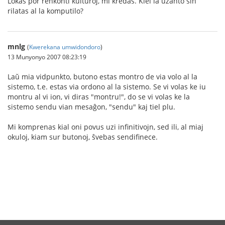
Lokas por renkonti kulturoj, mi kredas. Kiel la uzanto sin
rilatas al la komputilo?
mnlg
(
Kwerekana umwidondoro
)
13 Munyonyo 2007 08:23:19
Laŭ mia vidpunkto, butono estas montro de via volo al la
sistemo, t.e. estas via ordono al la sistemo. Se vi volas ke iu
montru al vi ion, vi diras "montru!", do se vi volas ke la
sistemo sendu vian mesaĝon, "sendu" kaj tiel plu.
Mi komprenas kial oni povus uzi infinitivojn, sed ili, al miaj
okuloj, kiam sur butonoj, ŝvebas sendifinece.