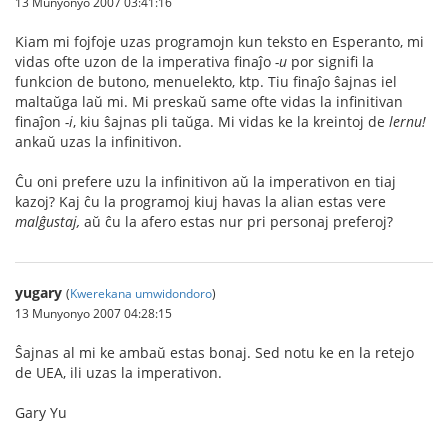
13 Munyonyo 2007 03:41:16
Kiam mi fojfoje uzas programojn kun teksto en Esperanto, mi
vidas ofte uzon de la imperativa finaĵo
-u
por signifi la
funkcion de butono, menuelekto, ktp. Tiu finaĵo ŝajnas iel
maltaŭga laŭ mi. Mi preskaŭ same ofte vidas la infinitivan
finaĵon
-i
, kiu ŝajnas pli taŭga. Mi vidas ke la kreintoj de
lernu!
ankaŭ uzas la infinitivon.
Ĉu oni prefere uzu la infinitivon aŭ la imperativon en tiaj
kazoj? Kaj ĉu la programoj kiuj havas la alian estas vere
malĝustaj,
aŭ ĉu la afero estas nur pri personaj preferoj?
yugary
(
Kwerekana umwidondoro
)
13 Munyonyo 2007 04:28:15
Ŝajnas al mi ke ambaŭ estas bonaj. Sed notu ke en la retejo
de UEA, ili uzas la imperativon.
Gary Yu