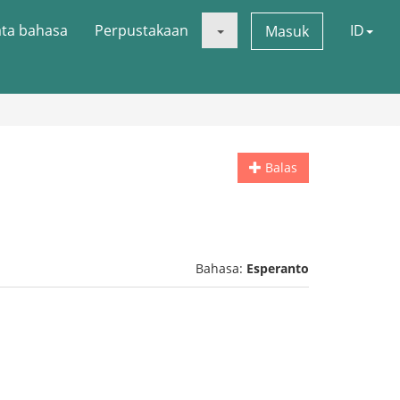
ata bahasa
Perpustakaan
ID
Masuk
Balas
Bahasa:
Esperanto