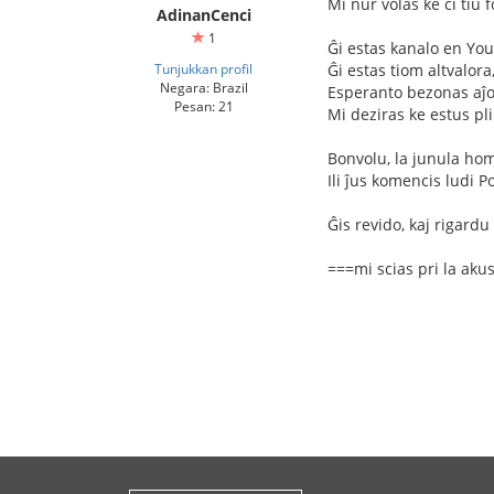
Mi nur volas ke ĉi tiu 
AdinanCenci
1
Ĝi estas kanalo en You
Tunjukkan profil
Ĝi estas tiom altvalora
Negara: Brazil
Esperanto bezonas aĵo
Pesan: 21
Mi deziras ke estus pl
Bonvolu, la junula homo
Ili ĵus komencis ludi P
Ĝis revido, kaj rigardu
===mi scias pri la aku