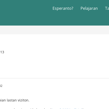
Esperanto?
Pelajaran
T
013
02
an lastan viziton.