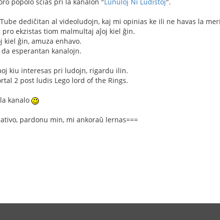
foro popolo scias pri la kanalon "
Lunuloj Ni Ludistoj
".
Tube dediĉitan al videoludojn, kaj mi opinias ke ili ne havas la me
, pro ekzistas tiom malmultaj aĵoj kiel ĝin.
j kiel ĝin, amuza enhavo.
i da esperantan kanalojn.
j kiu interesas pri ludojn, rigardu ilin.
ortal 2 post ludis Lego lord of the Rings.
 la kanalo
sativo, pardonu min, mi ankoraŭ lernas===