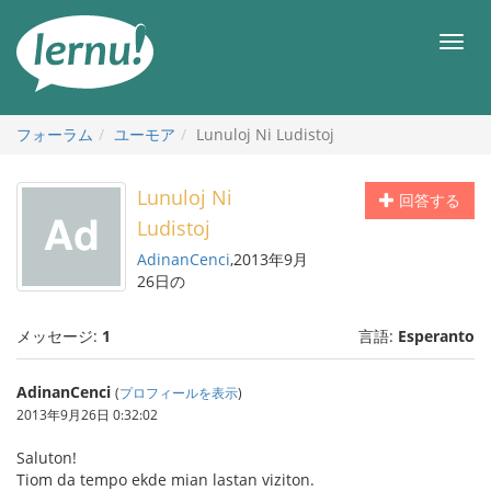
目
次
メ
へ
ニ
ュ
ー
フォーラム
ユーモア
Lunuloj Ni Ludistoj
Lunuloj Ni
回答する
Ludistoj
AdinanCenci
,2013年9月
26日の
メッセージ:
1
言語:
Esperanto
AdinanCenci
(
プロフィールを表示
)
2013年9月26日 0:32:02
Saluton!
Tiom da tempo ekde mian lastan viziton.