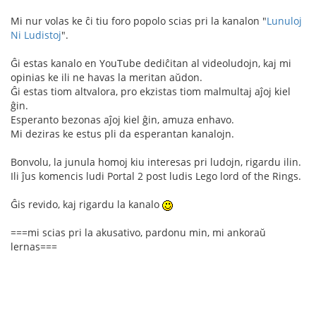
Mi nur volas ke ĉi tiu foro popolo scias pri la kanalon "
Lunuloj
Ni Ludistoj
".
Ĝi estas kanalo en YouTube dediĉitan al videoludojn, kaj mi
opinias ke ili ne havas la meritan aŭdon.
Ĝi estas tiom altvalora, pro ekzistas tiom malmultaj aĵoj kiel
ĝin.
Esperanto bezonas aĵoj kiel ĝin, amuza enhavo.
Mi deziras ke estus pli da esperantan kanalojn.
Bonvolu, la junula homoj kiu interesas pri ludojn, rigardu ilin.
Ili ĵus komencis ludi Portal 2 post ludis Lego lord of the Rings.
Ĝis revido, kaj rigardu la kanalo
===mi scias pri la akusativo, pardonu min, mi ankoraŭ
lernas===