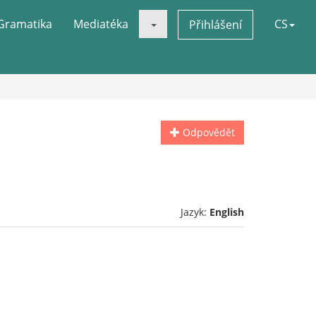
Gramatika
Mediatéka
CS
Přihlášení
Odpovědět
Jazyk:
English