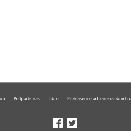
ým
Podpořte nás
Libro
Prohlášení o ochraně osobních 