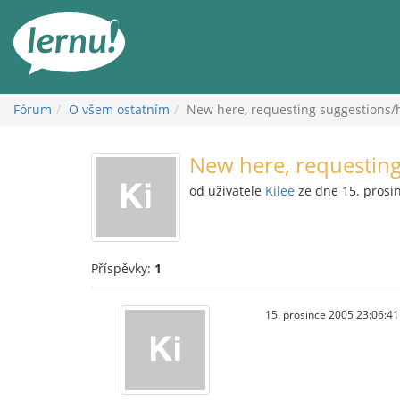
Přejít
k
obsahu
Fórum
O všem ostatním
New here, requesting suggestions/
New here, requesting
od uživatele
Kilee
ze dne 15. prosi
Příspěvky:
1
15. prosince 2005 23:06:41