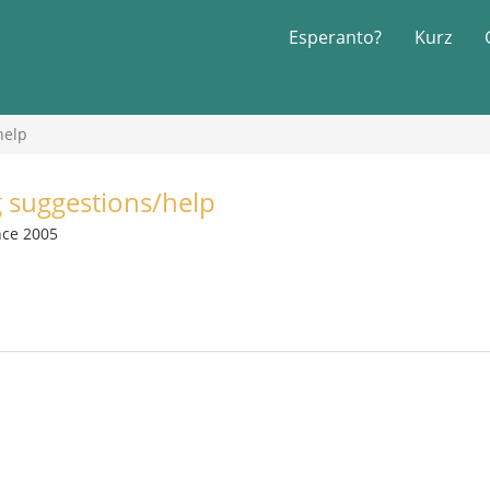
Esperanto?
Kurz
help
 suggestions/help
nce 2005