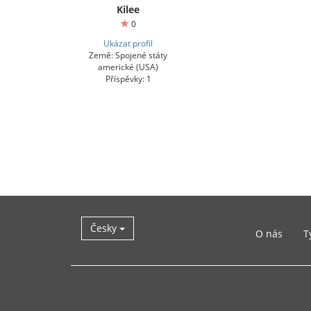
Kilee
0
Ukázat profil
Země: Spojené státy
americké (USA)
Příspěvky: 1
Česky
O nás
T