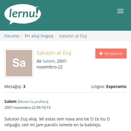
Al
la
Men
enhavo
Forumo
Pri aliaj lingvoj
Saluton al ĉiuj
Saluton al ĉiuj
Respondi
de
Salem
, 2007-
novembro-22
Mesaĝoj:
3
Lingvo:
Esperanto
Salem
(
Montri la profilon
)
2007-novembro-22 06:16:14
Saluton ĉiuj aliaj. Mi estas iom nova ano tie ĉi ĉe tiu ĉi
retpaĝo, sed mi jam parolis iomete en la babilejo.