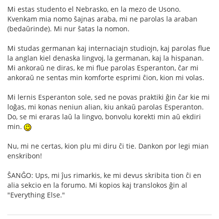
Mi estas studento el Nebrasko, en la mezo de Usono.
Kvenkam mia nomo ŝajnas araba, mi ne parolas la araban
(bedaŭrinde). Mi nur ŝatas la nomon.
Mi studas germanan kaj internaciajn studiojn, kaj parolas flue
la anglan kiel denaska lingvoj, la germanan, kaj la hispanan.
Mi ankoraŭ ne diras, ke mi flue parolas Esperanton, ĉar mi
ankoraŭ ne sentas min komforte esprimi ĉion, kion mi volas.
Mi lernis Esperanton sole, sed ne povas praktiki ĝin ĉar kie mi
loĝas, mi konas neniun alian, kiu ankaŭ parolas Esperanton.
Do, se mi eraras laŭ la lingvo, bonvolu korekti min aŭ ekdiri
min.
Nu, mi ne certas, kion plu mi diru ĉi tie. Dankon por legi mian
enskribon!
ŜANĜO: Ups, mi ĵus rimarkis, ke mi devus skribita tion ĉi en
alia sekcio en la forumo. Mi kopios kaj translokos ĝin al
"Everything Else."