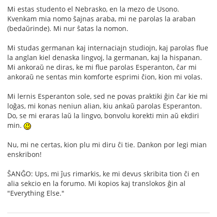
Mi estas studento el Nebrasko, en la mezo de Usono.
Kvenkam mia nomo ŝajnas araba, mi ne parolas la araban
(bedaŭrinde). Mi nur ŝatas la nomon.
Mi studas germanan kaj internaciajn studiojn, kaj parolas flue
la anglan kiel denaska lingvoj, la germanan, kaj la hispanan.
Mi ankoraŭ ne diras, ke mi flue parolas Esperanton, ĉar mi
ankoraŭ ne sentas min komforte esprimi ĉion, kion mi volas.
Mi lernis Esperanton sole, sed ne povas praktiki ĝin ĉar kie mi
loĝas, mi konas neniun alian, kiu ankaŭ parolas Esperanton.
Do, se mi eraras laŭ la lingvo, bonvolu korekti min aŭ ekdiri
min.
Nu, mi ne certas, kion plu mi diru ĉi tie. Dankon por legi mian
enskribon!
ŜANĜO: Ups, mi ĵus rimarkis, ke mi devus skribita tion ĉi en
alia sekcio en la forumo. Mi kopios kaj translokos ĝin al
"Everything Else."