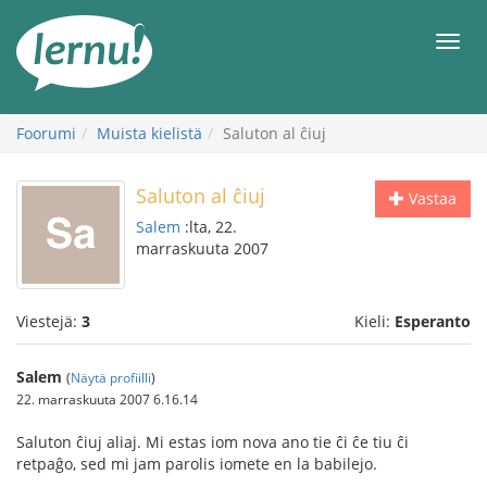
Tästä
sisältöön
Men
Foorumi
Muista kielistä
Saluton al ĉiuj
Saluton al ĉiuj
Vastaa
Salem
:lta, 22.
marraskuuta 2007
Viestejä:
3
Kieli:
Esperanto
Salem
(
Näytä profiilli
)
22. marraskuuta 2007 6.16.14
Saluton ĉiuj aliaj. Mi estas iom nova ano tie ĉi ĉe tiu ĉi
retpaĝo, sed mi jam parolis iomete en la babilejo.