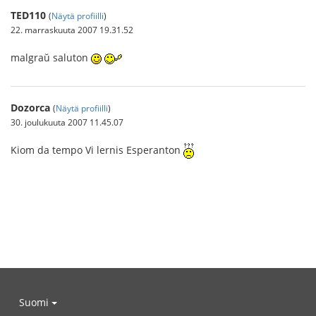
TED110
(
Näytä profiilli
)
22. marraskuuta 2007 19.31.52
malgraŭ saluton
Dozorca
(
Näytä profiilli
)
30. joulukuuta 2007 11.45.07
Kiom da tempo Vi lernis Esperanton
Suomi