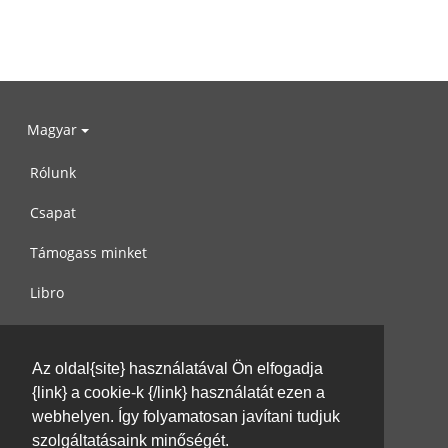
Magyar
Rólunk
Csapat
Támogass minket
Libro
Adatvédelem
Az oldal{site} használatával Ön elfogadja
Használati feltételek
{link} a cookie-k {/link} használatát ezen a
Írj nekünk
webhelyen. Így folyamatosan javítani tudjuk
szolgáltatásaink minőségét.