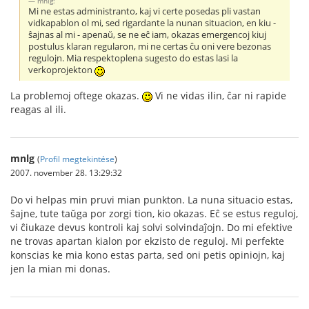
mnlg:
Mi ne estas administranto, kaj vi certe posedas pli vastan
vidkapablon ol mi, sed rigardante la nunan situacion, en kiu -
ŝajnas al mi - apenaŭ, se ne eĉ iam, okazas emergencoj kiuj
postulus klaran regularon, mi ne certas ĉu oni vere bezonas
regulojn. Mia respektoplena sugesto do estas lasi la
verkoprojekton
La problemoj oftege okazas.
Vi ne vidas ilin, ĉar ni rapide
reagas al ili.
mnlg
(
Profil megtekintése
)
2007. november 28. 13:29:32
Do vi helpas min pruvi mian punkton. La nuna situacio estas,
ŝajne, tute taŭga por zorgi tion, kio okazas. Eĉ se estus reguloj,
vi ĉiukaze devus kontroli kaj solvi solvindaĵojn. Do mi efektive
ne trovas apartan kialon por ekzisto de reguloj. Mi perfekte
konscias ke mia kono estas parta, sed oni petis opiniojn, kaj
jen la mian mi donas.