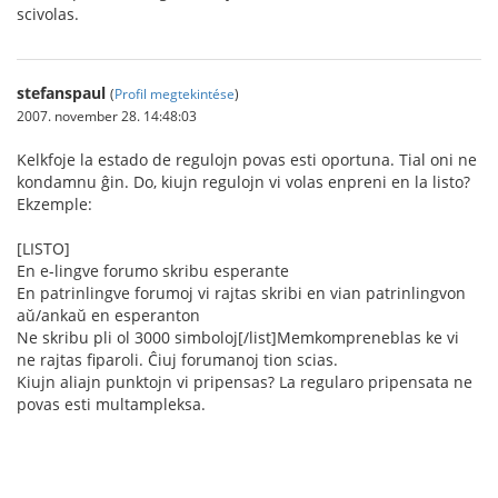
scivolas.
stefanspaul
(
Profil megtekintése
)
2007. november 28. 14:48:03
Kelkfoje la estado de regulojn povas esti oportuna. Tial oni ne
kondamnu ĝin. Do, kiujn regulojn vi volas enpreni en la listo?
Ekzemple:
[LISTO]
En e-lingve forumo skribu esperante
En patrinlingve forumoj vi rajtas skribi en vian patrinlingvon
aŭ/ankaŭ en esperanton
Ne skribu pli ol 3000 simboloj[/list]Memkompreneblas ke vi
ne rajtas fiparoli. Ĉiuj forumanoj tion scias.
Kiujn aliajn punktojn vi pripensas? La regularo pripensata ne
povas esti multampleksa.