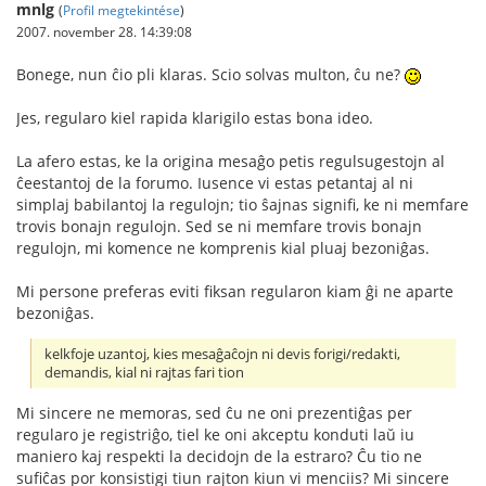
mnlg
(
Profil megtekintése
)
2007. november 28. 14:39:08
Bonege, nun ĉio pli klaras. Scio solvas multon, ĉu ne?
Jes, regularo kiel rapida klarigilo estas bona ideo.
La afero estas, ke la origina mesaĝo petis regulsugestojn al
ĉeestantoj de la forumo. Iusence vi estas petantaj al ni
simplaj babilantoj la regulojn; tio ŝajnas signifi, ke ni memfare
trovis bonajn regulojn. Sed se ni memfare trovis bonajn
regulojn, mi komence ne komprenis kial pluaj bezoniĝas.
Mi persone preferas eviti fiksan regularon kiam ĝi ne aparte
bezoniĝas.
kelkfoje uzantoj, kies mesaĝaĉojn ni devis forigi/redakti,
demandis, kial ni rajtas fari tion
Mi sincere ne memoras, sed ĉu ne oni prezentiĝas per
regularo je registriĝo, tiel ke oni akceptu konduti laŭ iu
maniero kaj respekti la decidojn de la estraro? Ĉu tio ne
sufiĉas por konsistigi tiun rajton kiun vi menciis? Mi sincere