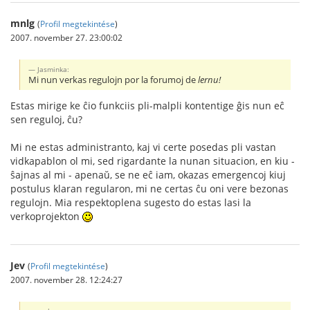
mnlg
(
Profil megtekintése
)
2007. november 27. 23:00:02
Jasminka:
Mi nun verkas regulojn por la forumoj de
lernu!
Estas mirige ke ĉio funkciis pli-malpli kontentige ĝis nun eĉ
sen reguloj, ĉu?
Mi ne estas administranto, kaj vi certe posedas pli vastan
vidkapablon ol mi, sed rigardante la nunan situacion, en kiu -
ŝajnas al mi - apenaŭ, se ne eĉ iam, okazas emergencoj kiuj
postulus klaran regularon, mi ne certas ĉu oni vere bezonas
regulojn. Mia respektoplena sugesto do estas lasi la
verkoprojekton
Jev
(
Profil megtekintése
)
2007. november 28. 12:24:27