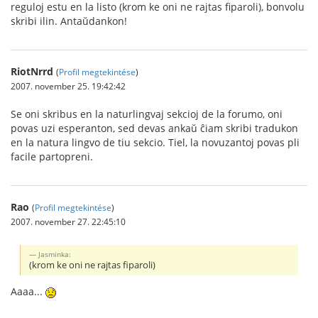
reguloj estu en la listo (krom ke oni ne rajtas fiparoli), bonvolu
skribi ilin. Antaŭdankon!
RiotNrrd
(
Profil megtekintése
)
2007. november 25. 19:42:42
Se oni skribus en la naturlingvaj sekcioj de la forumo, oni
povas uzi esperanton, sed devas ankaŭ ĉiam skribi tradukon
en la natura lingvo de tiu sekcio. Tiel, la novuzantoj povas pli
facile partopreni.
Rao
(
Profil megtekintése
)
2007. november 27. 22:45:10
Jasminka:
(krom ke oni ne rajtas fiparoli)
Aaaa...