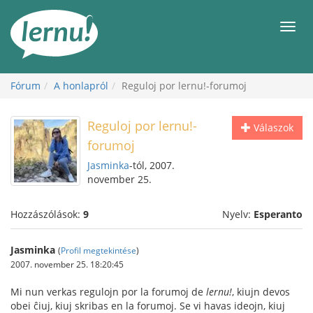
Tartalom
Men
Fórum
A honlapról
Reguloj por lernu!-forumoj
Reguloj por lernu!-
Válaszok
forumoj
Jasminka
-tól, 2007.
november 25.
Hozzászólások:
9
Nyelv:
Esperanto
Jasminka
(
Profil megtekintése
)
2007. november 25. 18:20:45
Mi nun verkas regulojn por la forumoj de
lernu!
, kiujn devos
obei ĉiuj, kiuj skribas en la forumoj. Se vi havas ideojn, kiuj