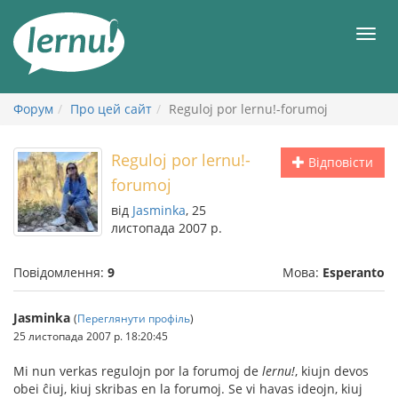
До
змісту
Мен
Форум
Про цей сайт
Reguloj por lernu!-forumoj
Reguloj por lernu!-
Відповісти
forumoj
від
Jasminka
, 25
листопада 2007 р.
Повідомлення:
9
Мова:
Esperanto
Jasminka
(
Переглянути профіль
)
25 листопада 2007 р. 18:20:45
Mi nun verkas regulojn por la forumoj de
lernu!
, kiujn devos
obei ĉiuj, kiuj skribas en la forumoj. Se vi havas ideojn, kiuj