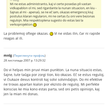
mnlg:
Mi ne estas administranto, kaj vi certe posedas pli vastan
vidkapablon ol mi, sed rigardante la nunan situacion, en kiu -
ŝajnas al mi - apenaŭ, se ne eĉ iam, okazas emergencoj kiuj
postulus klaran regularon, mi ne certas ĉu oni vere bezonas
regulojn. Mia respektoplena sugesto do estas lasi la
verkoprojekton
La problemoj oftege okazas.
Vi ne vidas ilin, ĉar ni rapide
reagas al ili.
mnlg
(
Переглянути профіль
)
28 листопада 2007 р. 13:29:32
Do vi helpas min pruvi mian punkton. La nuna situacio estas,
ŝajne, tute taŭga por zorgi tion, kio okazas. Eĉ se estus reguloj,
vi ĉiukaze devus kontroli kaj solvi solvindaĵojn. Do mi efektive
ne trovas apartan kialon por ekzisto de reguloj. Mi perfekte
konscias ke mia kono estas parta, sed oni petis opiniojn, kaj
jen la mian mi donas.