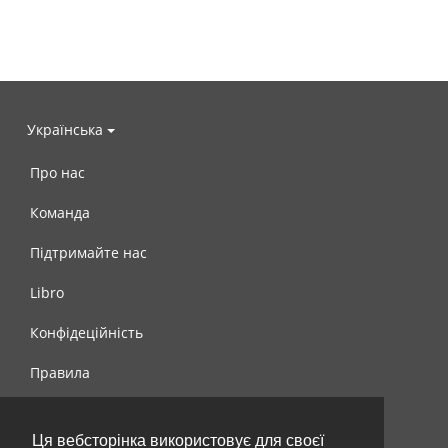
Українська
Про нас
Команда
Підтримайте нас
Libro
Конфідеційність
Правила
Контакти
Ця вебсторінка використовує для своєї