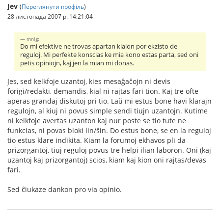
Jev
(
Переглянути профіль
)
28 листопада 2007 р. 14:21:04
mnlg:
Do mi efektive ne trovas apartan kialon por ekzisto de
reguloj. Mi perfekte konscias ke mia kono estas parta, sed oni
petis opiniojn, kaj jen la mian mi donas.
Jes, sed kelkfoje uzantoj, kies mesaĝaĉojn ni devis
forigi/redakti, demandis, kial ni rajtas fari tion. Kaj tre ofte
aperas grandaj diskutoj pri tio. Laŭ mi estus bone havi klarajn
regulojn, al kiuj ni povus simple sendi tiujn uzantojn. Kutime
ni kelkfoje avertas uzanton kaj nur poste se tio tute ne
funkcias, ni povas bloki lin/ŝin. Do estus bone, se en la reguloj
tio estus klare indikita. Kiam la forumoj ekhavos pli da
prizorgantoj, tiuj reguloj povus tre helpi ilian laboron. Oni (kaj
uzantoj kaj prizorgantoj) scios, kiam kaj kion oni rajtas/devas
fari.
Sed ĉiukaze dankon pro via opinio.