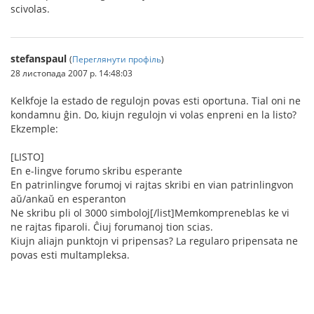
scivolas.
stefanspaul
(
Переглянути профіль
)
28 листопада 2007 р. 14:48:03
Kelkfoje la estado de regulojn povas esti oportuna. Tial oni ne
kondamnu ĝin. Do, kiujn regulojn vi volas enpreni en la listo?
Ekzemple:
[LISTO]
En e-lingve forumo skribu esperante
En patrinlingve forumoj vi rajtas skribi en vian patrinlingvon
aŭ/ankaŭ en esperanton
Ne skribu pli ol 3000 simboloj[/list]Memkompreneblas ke vi
ne rajtas fiparoli. Ĉiuj forumanoj tion scias.
Kiujn aliajn punktojn vi pripensas? La regularo pripensata ne
povas esti multampleksa.