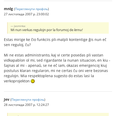
mnlg
(
Переглянути профіль
)
27 листопада 2007 р. 23:00:02
Jasminka:
Mi nun verkas regulojn por la forumoj de
lernu!
Estas mirige ke ĉio funkciis pli-malpli kontentige ĝis nun eĉ
sen reguloj, ĉu?
Mi ne estas administranto, kaj vi certe posedas pli vastan
vidkapablon ol mi, sed rigardante la nunan situacion, en kiu -
ŝajnas al mi - apenaŭ, se ne eĉ iam, okazas emergencoj kiuj
postulus klaran regularon, mi ne certas ĉu oni vere bezonas
regulojn. Mia respektoplena sugesto do estas lasi la
verkoprojekton
Jev
(
Переглянути профіль
)
28 листопада 2007 р. 12:24:27