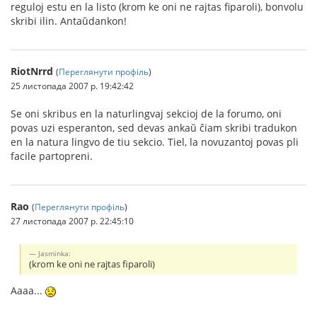
reguloj estu en la listo (krom ke oni ne rajtas fiparoli), bonvolu
skribi ilin. Antaŭdankon!
RiotNrrd
(
Переглянути профіль
)
25 листопада 2007 р. 19:42:42
Se oni skribus en la naturlingvaj sekcioj de la forumo, oni
povas uzi esperanton, sed devas ankaŭ ĉiam skribi tradukon
en la natura lingvo de tiu sekcio. Tiel, la novuzantoj povas pli
facile partopreni.
Rao
(
Переглянути профіль
)
27 листопада 2007 р. 22:45:10
Jasminka:
(krom ke oni ne rajtas fiparoli)
Aaaa...