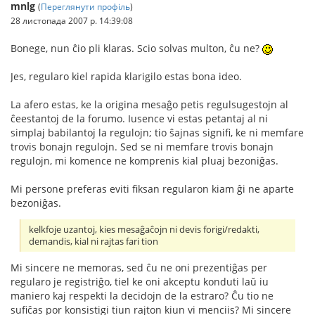
mnlg
(
Переглянути профіль
)
28 листопада 2007 р. 14:39:08
Bonege, nun ĉio pli klaras. Scio solvas multon, ĉu ne?
Jes, regularo kiel rapida klarigilo estas bona ideo.
La afero estas, ke la origina mesaĝo petis regulsugestojn al
ĉeestantoj de la forumo. Iusence vi estas petantaj al ni
simplaj babilantoj la regulojn; tio ŝajnas signifi, ke ni memfare
trovis bonajn regulojn. Sed se ni memfare trovis bonajn
regulojn, mi komence ne komprenis kial pluaj bezoniĝas.
Mi persone preferas eviti fiksan regularon kiam ĝi ne aparte
bezoniĝas.
kelkfoje uzantoj, kies mesaĝaĉojn ni devis forigi/redakti,
demandis, kial ni rajtas fari tion
Mi sincere ne memoras, sed ĉu ne oni prezentiĝas per
regularo je registriĝo, tiel ke oni akceptu konduti laŭ iu
maniero kaj respekti la decidojn de la estraro? Ĉu tio ne
sufiĉas por konsistigi tiun rajton kiun vi menciis? Mi sincere